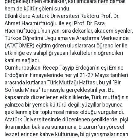
gerçekleştirilen etkinlikler, katılımcılara hem damak
hem de kültür şöleni sundu.
Etkinliklere Atatürk Üniversitesi Rektörü Prof. Dr.
Ahmet Hacımüftüoğlu ile eşi Prof. Dr. Esra
Hacımüftüoğlu’nun yanı sıra dekanlar, akademisyenler,
Türkçe Öğretimi Uygulama ve Araştırma Merkezinde
(ATATÖMER) eğitim gören uluslararası öğrenciler ile
etkinliğe ev sahipliği yapan fakültelerin öğrencileri
katılım sağladı.
Cumhurbaşkanı Recep Tayyip Erdoğan’ın eşi Emine
Erdoğan’ın himayelerinde her yıl 21-27 Mayıs tarihleri
arasında kutlanan Türk Mutfağı Haftası, bu yıl "Bir
Sofrada Miras" temasıyla gerçekleştiriliyor. Bu
kapsamda düzenlenen etkinliklerde, Türk mutfağının
yalnızca bir yemek kültürü değil; yüzyıllar boyunca
şekillenmiş bir toplumsal miras olduğu vurgulandı.
Atatürk Üniversitesinde düzenlenen şenliklerde; pişi
ikramından baklava sunumuna, Erzurum’un yöresel
lezzetlerinden kahve kültürüne, bilgi yarışmalarından