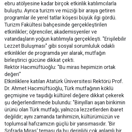
ebru atölyesine kadar birçok etkinlik katılımcılarla
buluştu. Ayrıca turizm ve müziği bir araya getiren
programlar ile yerel tatlar köşesi büyük ilgi gördü.
Turizm Fakültesi bahçesinde gerçekleştirilen
etkinlikler; öğrenciler, akademisyenler ve
vatandaşların yoğun katılımıyla gerçekleşti. "Erişilebilir
Lezzet Buluşması" gibi sosyal sorumluluk odaklı
etkinlikler de programda yer alarak, mutfağın
birleştirici gücüne dikkat çekti.
Rektör Hacımüftüoğlu: "Bu miras hepimizin ortak
değeri"
Etkinliklere katılan Atatürk Üniversitesi Rektörü Prof.
Dr. Ahmet Hacımüftüoğlu, Türk mutfağının köklü
geçmişine ve taşıdığı kültürel değere dikkat çekerek
şu değerlendirmede bulundu: "Binyılları aşan birikimin
ürünü olan Türk mutfağı, yalnızca lezzetlerden ibaret
değildir; aynı zamanda tarihimizin, kültürümüzün ve
toplumsal hafızamızın güçlü bir yansımasıdır. ‘Bir
Sofrada Miras’ teması da bu derinliği çok anlamlı bir