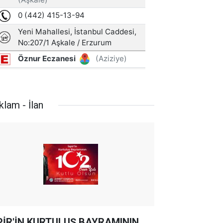
klam - İlan
PİR'İN KURTULUŞ BAYRAMININ