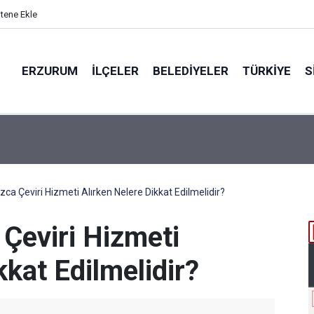
itene Ekle
ERZURUM
İLÇELER
BELEDIYELER
TÜRKIYE
S
ta Değil, Bir Ömür
zca Çeviri Hizmeti Alırken Nelere Dikkat Edilmelidir?
 Çeviri Hizmeti
kkat Edilmelidir?