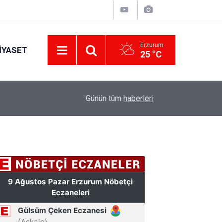
Erzurum
IYASET
25 °C
11:24
Erzurum’un Ayasofyası’nda ortaya çıktı! Namazd
Günün tüm
haberleri