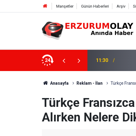
Manşetler
Günün Haberleri
Arşiv
S
24
11:27
Altı Haf
Anasayfa
Reklam - İlan
Türkçe Fransı
Türkçe Fransızca
Alırken Nelere Di