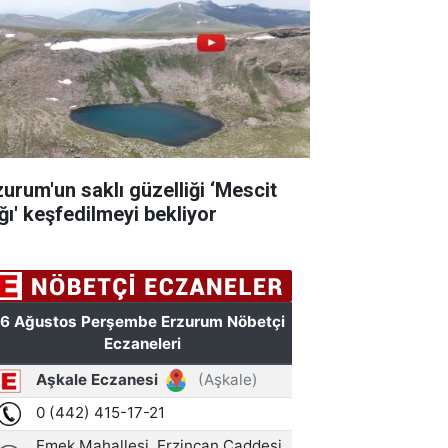
zurum'un saklı güzelliği ‘Mescit
ğı' keşfedilmeyi bekliyor