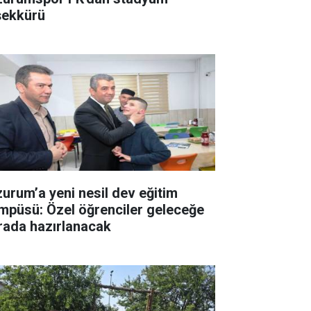
şekkürü
zurum’a yeni nesil dev eğitim
mpüsü: Özel öğrenciler geleceğe
rada hazırlanacak