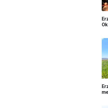
Er
Ok
Er
me