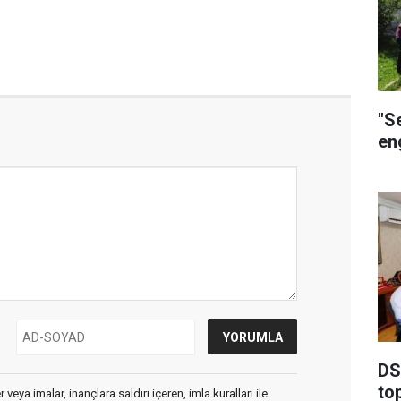
"S
eng
DSİ
to
veya imalar, inançlara saldırı içeren, imla kuralları ile