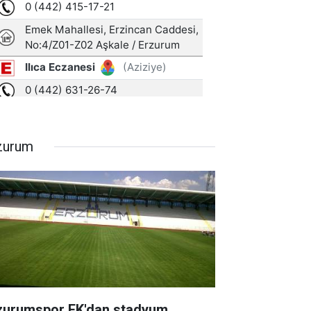
zurum
zurumspor FK'dan stadyum