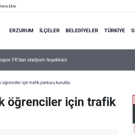
itene Ekle
ERZURUM
İLÇELER
BELEDIYELER
TÜRKIYE
S
Çakmak, "COP31 Yolunda Bilim Diplomasisi: Akademi Lansmanı"
ına Katıldı
öğrenciler için trafik parkuru kuruldu
 öğrenciler için trafik