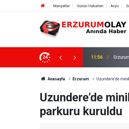
Manşetler
Günün Haberleri
Arşiv
S
Rektör 
şekkürü
24
11:50
Program
Anasayfa
Erzurum
Uzundere’de minik 
Uzundere’de minik
parkuru kuruldu