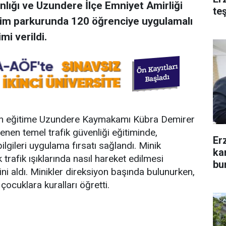
ığı ve Uzundere İlçe Emniyet Amirliği
te
itim parkurunda 120 öğrenciye uygulamalı
mi verildi.
len eğitime Uzundere Kaymakamı Kübra Demirer
lenen temel trafik güvenliği eğitiminde,
Er
ilgileri uygulama fırsatı sağlandı. Minik
ka
k trafik ışıklarında nasıl hareket edilmesi
bu
ini aldı. Minikler direksiyon başında bulunurken,
 çocuklara kuralları öğretti.