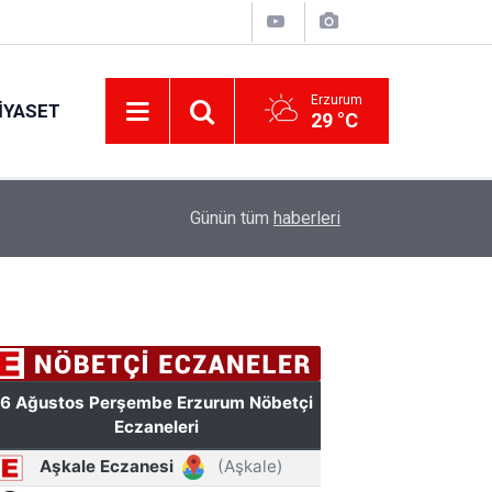
Erzurum
IYASET
29 °C
Erzurum’a yeni nesil dev eğitim kampüsü: Özel 
11:42
Günün tüm
haberleri
hazırlanacak