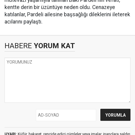
mütevazı yaşamıyla tanınan Baki Pardeli'nin vefatı,
kentte derin bir üzüntüye neden oldu. Cenazeye
katılanlar, Pardeli ailesine başsağlığı dileklerini ileterek
acılarını paylaştı.
HABERE
YORUM KAT
UYARI:
Küfür, hakaret, rencide edici cümleler veya imalar, inançlara saldırı