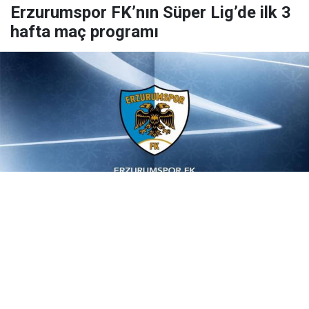
Erzurumspor FK’nın Süper Lig’de ilk 3
hafta maç programı
Yayınlanma:
08 Ağustos 2026 Cumartesi 12:02
Erzurumspor FK’nın Trendyol Süper Lig 2026-2027
sezonunda oynayacağı ilk 3 haftanın maç programı