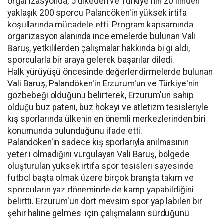
organizasyonda, 5 ülkeden ve Türkiye'nin 20 ilinden
yaklaşık 200 sporcu Palandöken'in yüksek irtifa
koşullarında mücadele etti. Program kapsamında
organizasyon alanında incelemelerde bulunan Vali
Baruş, yetkililerden çalışmalar hakkında bilgi aldı,
sporcularla bir araya gelerek başarılar diledi.
Halk yürüyüşü öncesinde değerlendirmelerde bulunan
Vali Baruş, Palandöken'in Erzurum'un ve Türkiye'nin
gözbebeği olduğunu belirterek, Erzurum'un sahip
olduğu buz pateni, buz hokeyi ve atletizm tesisleriyle
kış sporlarında ülkenin en önemli merkezlerinden biri
konumunda bulunduğunu ifade etti.
Palandöken'in sadece kış sporlarıyla anılmasının
yeterli olmadığını vurgulayan Vali Baruş, bölgede
oluşturulan yüksek irtifa spor tesisleri sayesinde
futbol başta olmak üzere birçok branşta takım ve
sporcuların yaz döneminde de kamp yapabildiğini
belirtti. Erzurum'un dört mevsim spor yapılabilen bir
şehir haline gelmesi için çalışmaların sürdüğünü