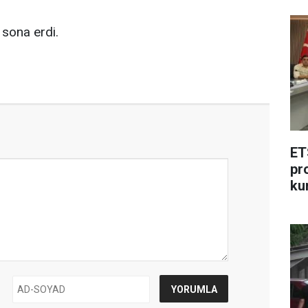
e sona erdi.
ET
pr
ku