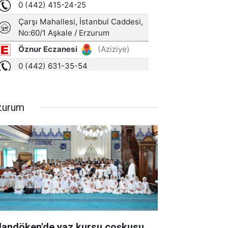
zurum
landöken'de yaz kursu coşkusu