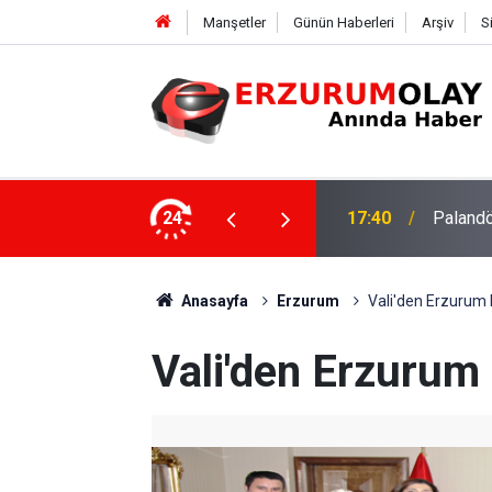
Manşetler
Günün Haberleri
Arşiv
S
su
24
17:37
TÜBİTAK
Anasayfa
Erzurum
Vali'den Erzurum 
Vali'den Erzurum 