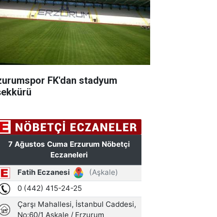
zurumspor FK'dan stadyum
şekkürü