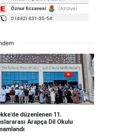
ndem
kke'de düzenlenen 11.
uslararası Arapça Dil Okulu
mamlandı