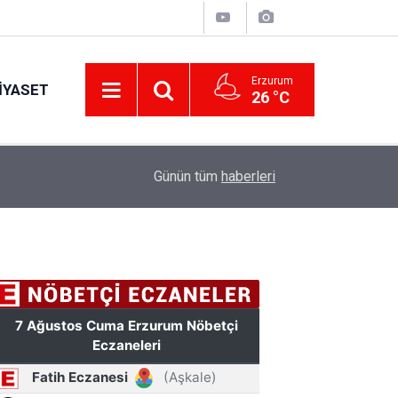
Erzurum
IYASET
26 °C
17:34
Erzurum’da gıda ve yem işletmelerine sıkı marka
Günün tüm
haberleri