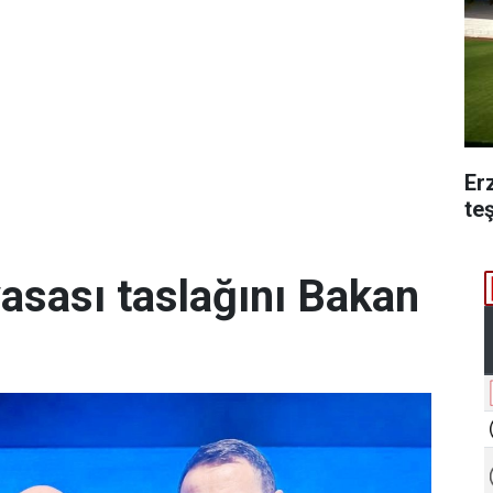
Er
te
yasası taslağını Bakan