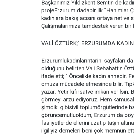
Başkanımız Yıldızkent Semtin de kadın
projeErzurum dadabir ilk “Hanımlar Ça
kadınlara bakış acısını ortaya net ve
Çalışmalarımıza tamdestek veren bir 
VALİ ÖZTÜRK;" ERZURUMDA KADIN
Erzurumlukadınlarıntarihi sayfaları 
olduğunu belirten Vali Sebahattin Öz
ifade etti; " Öncelikle kadın annedir
omuza mücadele etmesinde bilir. Tıpk
yazar. Yetir kifırsatve imkan verilsin.
görmeyi arzu ediyoruz. Hem kamusal
şimdiki gibisivil toplumörgütlerinde 
görüncemutluoldum, Erzurum da böyle
faaliyetlerde ellerini uzatıp taşın altı
ilgiliyiz demeleri beni çok memnun etti