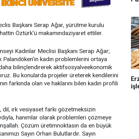
clis Başkanı Serap Ağar, yürütme kurulu
ahattin Öztürk’ü makamındaziyaret ettiler.
seyi Kadınlar Meclisi Başkanı Serap Ağar;
ak Palandöken’in kadın problemlerini ortaya
 daha bilinçlendirerek aktifsosyalveekonomik
iyoruz. Bu konularda projeler üreterek kendilerini
Er
nın farkında olan ve haklarını bilen kadın profili
iş
 dil, ırk vesiyaset farkı gözetmeksizin
ıyla, hanımlar olarak problemleri çözmeye
 inşallah. Çözüm üretimnoktasın da en büyük
nımızı Sayın Orhan Bulutlardır. Sayın