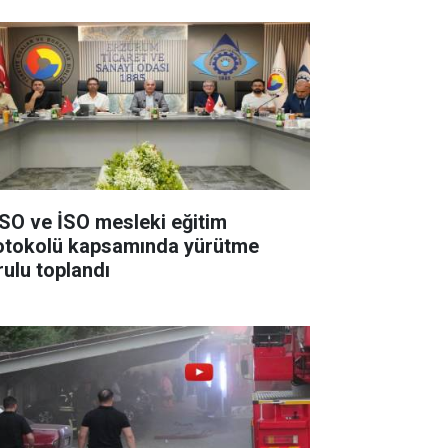
SO ve İSO mesleki eğitim
otokolü kapsamında yürütme
rulu toplandı