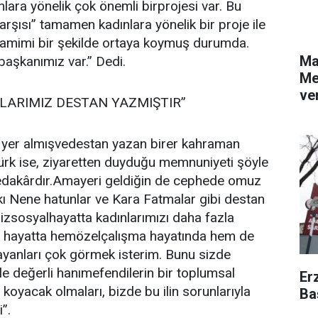
lara yönelik çok önemli birprojesi var. Bu
rşısı” tamamen kadınlara yönelik bir proje ile
 samimi bir şekilde ortaya koymuş durumda.
Ma
başkanımız var.” Dedi.
Me
ver
LARIMIZ DESTAN YAZMIŞTIR”
da yer almışvedestan yazan birer kahraman
türk ise, ziyaretten duyduğu memnuniyeti şöyle
. Fedakârdır.Amayeri geldiğin de cephede omuz
ı Nene hatunlar ve Kara Fatmalar gibi destan
 Bizsosyalhayatta kadınlarımızı daha fazla
 hayatta hemözelçalışma hayatında hem de
bayanları çok görmek isterim. Bunu sizde
 değerli hanımefendilerin bir toplumsal
Er
na koyacak olmaları, bizde bu ilin sorunlarıyla
Ba
”.