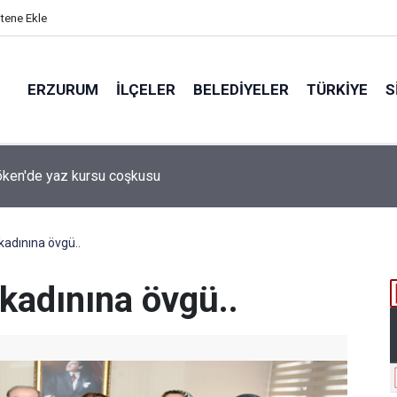
itene Ekle
ERZURUM
İLÇELER
BELEDIYELER
TÜRKIYE
S
 desteği aldı
kadınına övgü..
kadınına övgü..