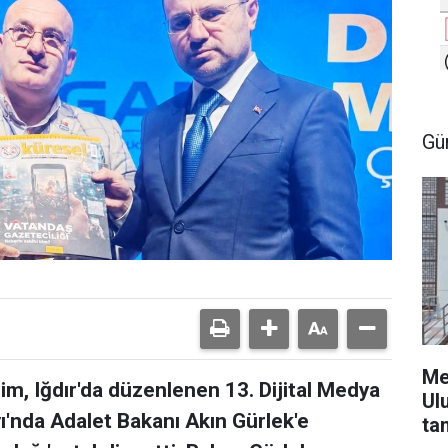
Gü
Me
m, Iğdır'da düzenlenen 13. Dijital Medya
Ul
yı'nda Adalet Bakanı Akın Gürlek'e
ta