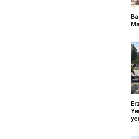
Ba
Ma
Er
Ye
ye