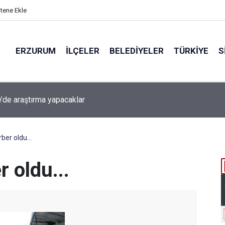
itene Ekle
ERZURUM
İLÇELER
BELEDIYELER
TÜRKIYE
S
beti iddiaya dönüştü
er oldu...
 oldu...