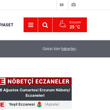
Erzurum
IYASET
25 °C
11:49
Türkiye'de bir ilki yapıyor: Kilim üzerine fırçasıy
Günün tüm
haberleri