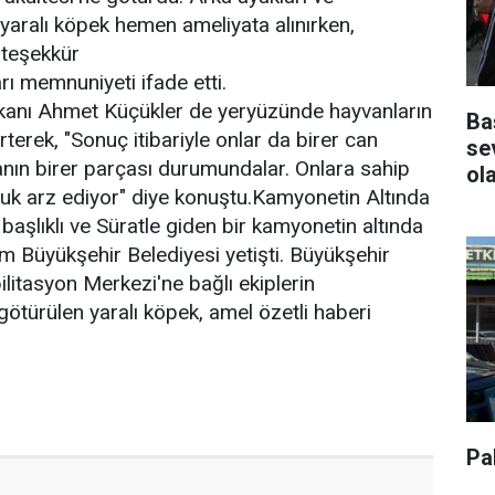
 yaralı köpek hemen ameliyata alınırken,
 teşekkür
rı memnuniyeti ifade etti.
kanı Ahmet Küçükler de yeryüzünde hayvanların
Ba
erek, "Sonuç itibariyle onlar da birer can
se
anın birer parçası durumundalar. Onlara sahip
ol
luk arz ediyor" diye konuştu.Kamyonetin Altında
aşlıklı ve Süratle giden bir kamyonetin altında
m Büyükşehir Belediyesi yetişti. Büyükşehir
litasyon Merkezi'ne bağlı ekiplerin
götürülen yaralı köpek, amel özetli haberi
Pa