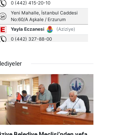
lediyeler
iziye Belediye Meclisi’nden vefa