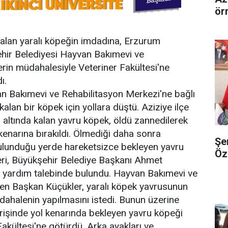
ör
kalan yaralı köpeğin imdadına, Erzurum
ehir Belediyesi Hayvan Bakımevi ve
erin müdahalesiyle Veteriner Fakültesi'ne
ı.
n Bakımevi ve Rehabilitasyon Merkezi'ne bağlı
alan bir köpek için yollara düştü. Aziziye ilçe
n altında kalan yavru köpek, öldü zannedilerek
kenarına bırakıldı. Ölmediği daha sonra
Şe
 bulunduğu yerde hareketsizce bekleyen yavru
Öz
leri, Büyükşehir Belediye Başkanı Ahmet
k yardım talebinde bulundu. Hayvan Bakımevi ve
ren Başkan Küçükler, yaralı köpek yavrusunun
dahalenin yapılmasını istedi. Bunun üzerine
girişinde yol kenarında bekleyen yavru köpeği
Fakültesi'ne götürdü. Arka ayakları ve