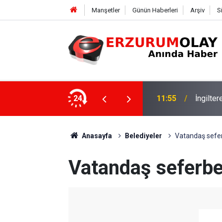
Manşetler
Günün Haberleri
Arşiv
S
24
11:52
Çay soh
Anasayfa
Belediyeler
Vatandaş seferb
Vatandaş seferber