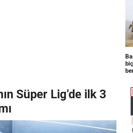
Ba
bi
be
n Süper Lig’de ilk 3
amı