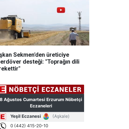
şkan Sekmen'den üreticiye
çerdöver desteği: "Toprağın dili
rekettir"