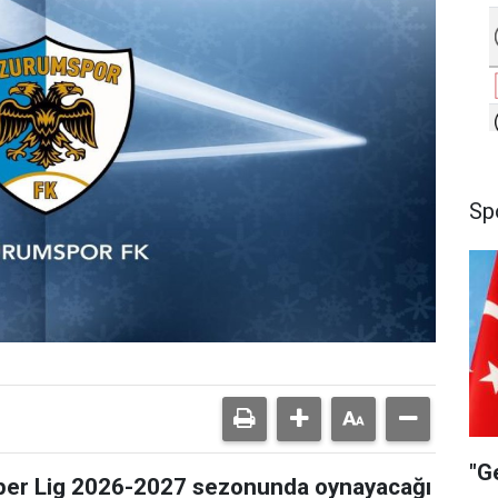
Sp
"G
per Lig 2026-2027 sezonunda oynayacağı