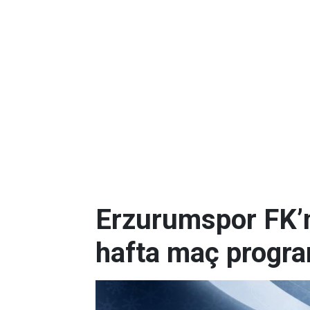
Erzurumspor FK’nı
hafta maç progr