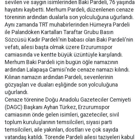
sevilen ve saygın isimlerinden Baki Pardeli, 76 yaşında
hayatını kaybetti. Merhum Pardeli, düzenlenen cenaze
töreninin ardından dualarla son yolculuğuna uğurlandı.
Aynı zamanda TRT muhabirlerinden Hümeyra Pardeli
ile Palandöken Kartalları Taraftar Grubu Basın
Sözcüsü Kadir Pardeli'nin babası olan Baki Pardeli'nin
vefatı, ailesi başta olmak üzere Erzurumspor
camiasında ve kentte büyük üzüntüyle karşılandı.
Merhum Baki Pardeli için bugün öğle namazının
ardından Lalapaşa Camisi'nde cenaze namazı kılındı.
Kılınan namazın ardından Pardeli, sevenlerinin
gözyaşları ve duaları eşliğinde son yolculuğuna
uğurlandı.
Cenaze törenine Doğu Anadolu Gazeteciler Cemiyeti
(DAGC) Başkanı Ayhan Türkez, Erzurumspor
camiasının önde gelen isimleri, gazeteciler, sivil
toplum kuruluşlarının temsilcileri, siyasi parti
temsilcileri, aile yakınları, dostları ve çok sayıda
vatandaş katıldı. Törende Pardeli ailesi taziyeleri kabul