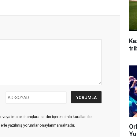
Ka
tr
veya imalar, inançlara saldırı içeren, imla kuralları ile
Or
flerle yazılmış yorumlar onaylanmamaktadır.
Yum