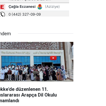
ndem
kke'de düzenlenen 11.
uslararası Arapça Dil Okulu
mamlandı