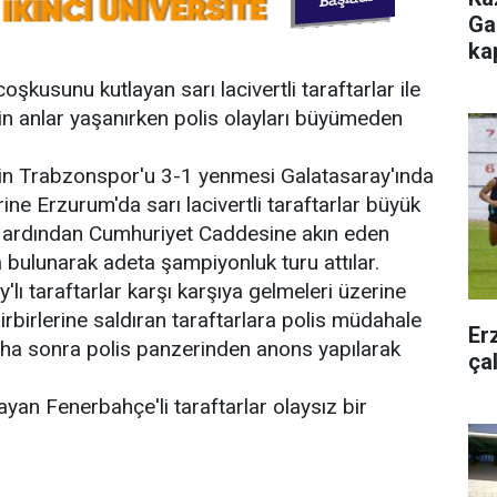
Ga
ka
şkusunu kutlayan sarı lacivertli taraftarlar ile
rgin anlar yaşanırken polis olayları büyümeden
in Trabzonspor'u 3-1 yenmesi Galatasaray'ında
ne Erzurum'da sarı lacivertli taraftarlar büyük
 ardından Cumhuriyet Caddesine akın eden
ta bulunarak adeta şampiyonluk turu attılar.
'lı taraftarlar karşı karşıya gelmeleri üzerine
birlerine saldıran taraftarlara polis müdahale
Er
ha sonra polis panzerinden anons yapılarak
ça
yan Fenerbahçe'li taraftarlar olaysız bir