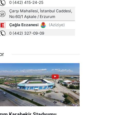
or
zım Karabekir Stadyumu,