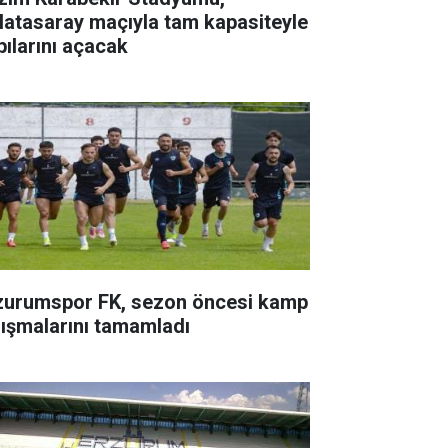
latasaray maçıyla tam kapasiteyle
pılarını açacak
zurumspor FK, sezon öncesi kamp
lışmalarını tamamladı