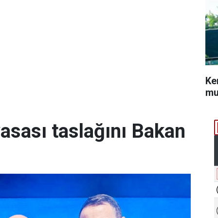
Ke
mu
yasası taslağını Bakan