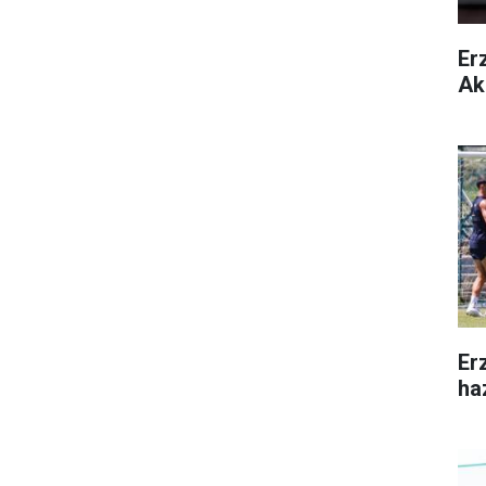
Er
Ak
Er
ha