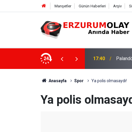
Manşetler
Günün Haberleri
Arşiv
S
su
24
17:37
TÜBİTAK
Anasayfa
Spor
Ya polis olmasaydı!
Ya polis olmasayd