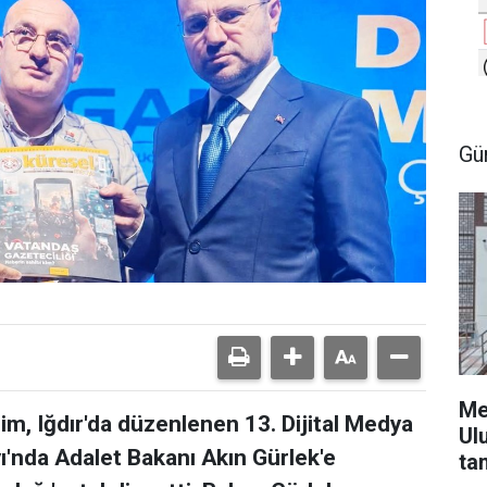
Gü
Me
m, Iğdır'da düzenlenen 13. Dijital Medya
Ul
yı'nda Adalet Bakanı Akın Gürlek'e
ta