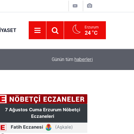
Erzurum
IYASET
24 °C
17:34
Erzurum’da gıda ve yem işletmelerine sıkı marka
Günün tüm
haberleri