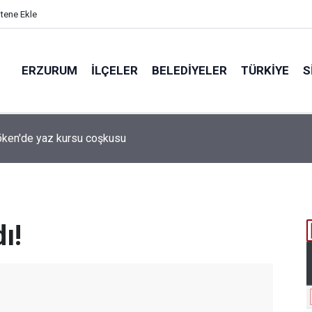
itene Ekle
ERZURUM
İLÇELER
BELEDIYELER
TÜRKIYE
S
 desteği aldı
ı!