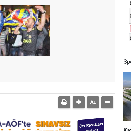
Sp
Ka