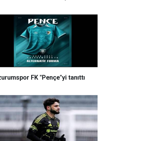
zurumspor FK "Pençe"yi tanıttı