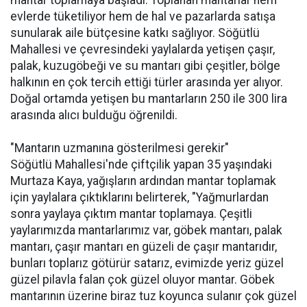
mantar toplamaya başladı. Toplanan mantarlar hem
evlerde tüketiliyor hem de hal ve pazarlarda satışa
sunularak aile bütçesine katkı sağlıyor. Söğütlü
Mahallesi ve çevresindeki yaylalarda yetişen çaşır,
palak, kuzugöbeği ve su mantarı gibi çeşitler, bölge
halkının en çok tercih ettiği türler arasında yer alıyor.
Doğal ortamda yetişen bu mantarların 250 ile 300 lira
arasında alıcı bulduğu öğrenildi.
"Mantarın uzmanına gösterilmesi gerekir"
Söğütlü Mahallesi'nde çiftçilik yapan 35 yaşındaki
Murtaza Kaya, yağışların ardından mantar toplamak
için yaylalara çıktıklarını belirterek, "Yağmurlardan
sonra yaylaya çıktım mantar toplamaya. Çeşitli
yaylarımızda mantarlarımız var, göbek mantarı, palak
mantarı, çaşır mantarı en güzeli de çaşır mantarıdır,
bunları toplarız götürür satarız, evimizde yeriz güzel
güzel pilavla falan çok güzel oluyor mantar. Göbek
mantarının üzerine biraz tuz koyunca sulanır çok güzel