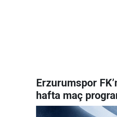
Erzurumspor FK’nı
hafta maç progr