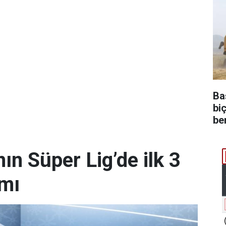
Ba
bi
be
n Süper Lig’de ilk 3
amı