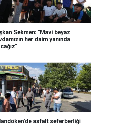
şkan Sekmen: "Mavi beyaz
vdamızın her daim yanında
acağız"
landöken’de asfalt seferberliği