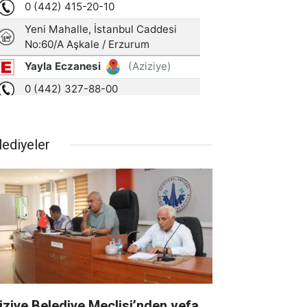
lediyeler
iziye Belediye Meclisi’nden vefa