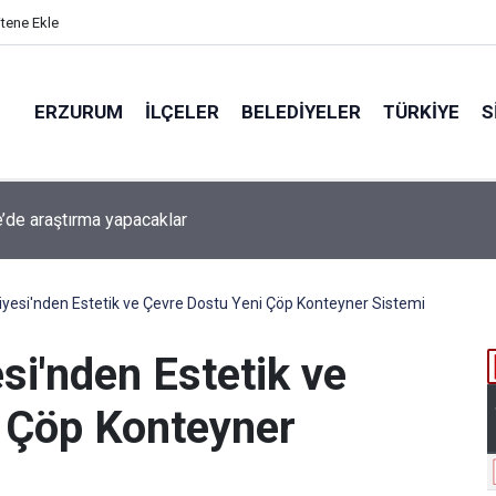
itene Ekle
ERZURUM
İLÇELER
BELEDIYELER
TÜRKIYE
S
beti iddiaya dönüştü
iyesi'nden Estetik ve Çevre Dostu Yeni Çöp Konteyner Sistemi
si'nden Estetik ve
 Çöp Konteyner