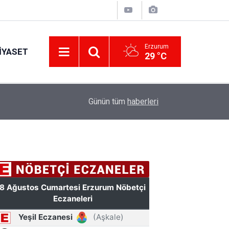
Erzurum
IYASET
29 °C
11:49
Türkiye'de bir ilki yapıyor: Kilim üzerine fırçasıy
Günün tüm
haberleri