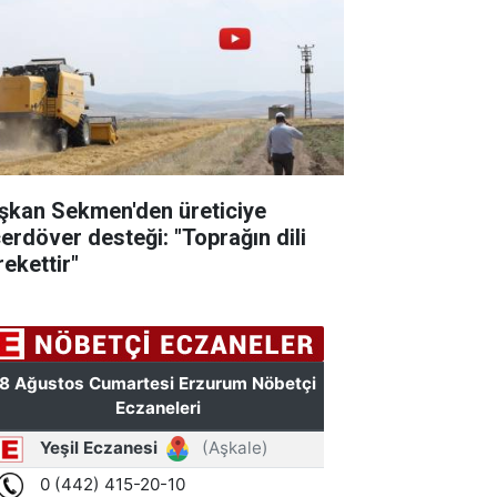
şkan Sekmen'den üreticiye
çerdöver desteği: "Toprağın dili
rekettir"