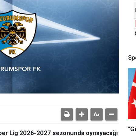
Sp
"G
per Lig 2026-2027 sezonunda oynayacağı