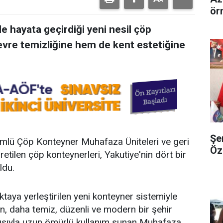
ör
de hayata geçirdiği yeni nesil çöp
vre temizliğine hem de kent estetiğine
Şe
ümlü Çöp Konteyner Muhafaza Üniteleri ve geri
Öz
ilen çöp konteynerleri, Yakutiye'nin dört bir
ldu.
ktaya yerleştirilen yeni konteyner sistemiyle
n, daha temiz, düzenli ve modern bir şehir
pısıyla uzun ömürlü kullanım sunan Muhafaza