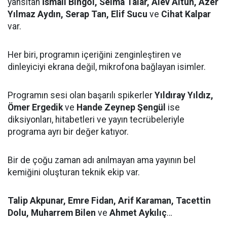
yansıtan
İsmail Bingöl, Selma Talar, Alev Altun, Azer
Yılmaz Aydın, Serap Tan, Elif Sucu
ve
Cihat Kalpar
var.
Her biri, programın içeriğini zenginleştiren ve
dinleyiciyi ekrana değil, mikrofona bağlayan isimler.
Programın sesi olan başarılı spikerler
Yıldıray Yıldız,
Ömer Ergedik
ve
Hande Zeynep Şengül
ise
diksiyonları, hitabetleri ve yayın tecrübeleriyle
programa ayrı bir değer katıyor.
Bir de çoğu zaman adı anılmayan ama yayının bel
kemiğini oluşturan teknik ekip var.
Talip Akpunar, Emre Fidan, Arif Karaman, Tacettin
Dolu, Muharrem Bilen
ve
Ahmet Aykılıç
…