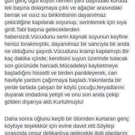
gün genç oğul köyün hemen yanı başındaki koruda 
tek başına dolaşmaya çıktı ve ağaçlar arasındaki 
berrak ve ıssız su birikintisinin dayanılmaz 
çekiciliğine kapılarak soyunup, serinlemek için sıya 
girdi.Tabi başına geleceklerden 
habersizdi.Vücudunu serin kaynak suyunun keyfine 
henüz bırakmıştıki, dayanılmaz bir sancıyla bir anda 
ne olduğunu şaşırdı.Vücudunu kramp kaplamıştı.Bir 
kaç dakika ıçinde; kendisini suyun üzerinde tutacak 
son gücünüde harcadı.Mücadeleyi kaybetmeye 
başladığını hissetti ve birden panikleyerek, can 
havliyle yardım çağırmaya başladı.Yakınlarda bir 
yerde tarlada çalışan bir köylü çocuğu,feryadlarını 
duyarak imdadına yetişti ve onu son anda çekip 
gölden dışarıya aldı.Kurtulmuştu!
Daha sonra oğlunu keçib bir ölümden kurtaran genç 
köylüye teşekkkür için evine davet etti.Söyleşi 
sırasında cesur delikanlıya gelecekle ilgili planlarını 