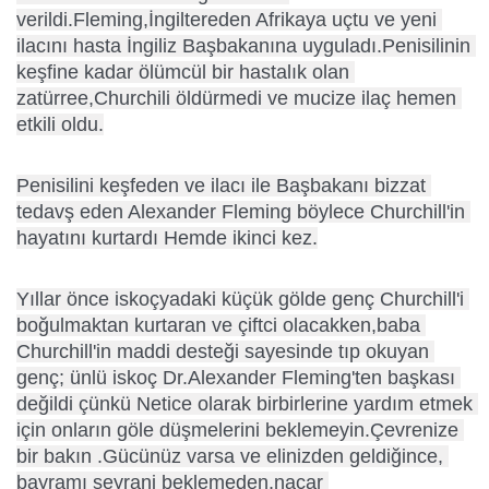
verildi.Fleming,İngiltereden Afrikaya uçtu ve yeni 
ilacını hasta İngiliz Başbakanına uyguladı.Penisilinin 
keşfine kadar ölümcül bir hastalık olan 
zatürree,Churchili öldürmedi ve mucize ilaç hemen 
etkili oldu.
Penisilini keşfeden ve ilacı ile Başbakanı bizzat 
tedavş eden Alexander Fleming böylece Churchill'in 
hayatını kurtardı Hemde ikinci kez.
Yıllar önce iskoçyadaki küçük gölde genç Churchill'i 
boğulmaktan kurtaran ve çiftci olacakken,baba 
Churchill'in maddi desteği sayesinde tıp okuyan 
genç; ünlü iskoç Dr.Alexander Fleming'ten başkası 
değildi çünkü Netice olarak birbirlerine yardım etmek 
için onların göle düşmelerini beklemeyin.Çevrenize 
bir bakın .Gücünüz varsa ve elinizden geldiğince, 
bayramı seyrani beklemeden,naçar 