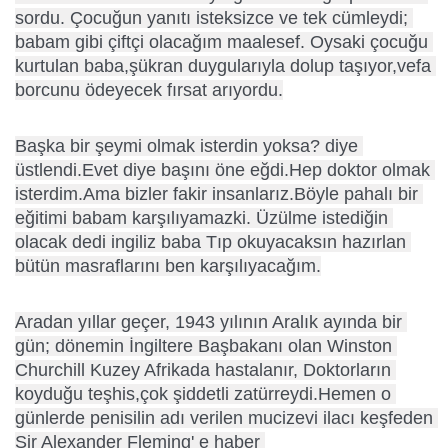
sordu. Çocuğun yanıtı isteksizce ve tek cümleydi; 
babam gibi çiftçi olacağım maalesef. Oysaki çocuğu 
kurtulan baba,şükran duygularıyla dolup taşıyor,vefa 
borcunu ödeyecek fırsat arıyordu.
Başka bir şeymi olmak isterdin yoksa? diye 
üstlendi.Evet diye başını öne eğdi.Hep doktor olmak 
isterdim.Ama bizler fakir insanlarız.Böyle pahalı bir 
eğitimi babam karşılıyamazki. Üzülme istediğin 
olacak dedi ingiliz baba Tıp okuyacaksın hazırlan 
bütün masraflarını ben karşılıyacağım.
Aradan yıllar geçer, 1943 yılının Aralık ayında bir 
gün; dönemin İngiltere Başbakanı olan Winston 
Churchill Kuzey Afrikada hastalanır, Doktorların 
koyduğu teşhis,çok şiddetli zatürreydi.Hemen o 
günlerde penisilin adı verilen mucizevi ilacı keşfeden 
Sir Alexander Fleming' e haber 