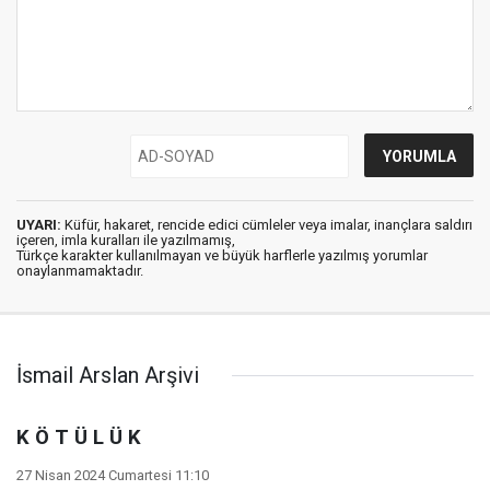
UYARI:
Küfür, hakaret, rencide edici cümleler veya imalar, inançlara saldırı
içeren, imla kuralları ile yazılmamış,
Türkçe karakter kullanılmayan ve büyük harflerle yazılmış yorumlar
onaylanmamaktadır.
İsmail Arslan Arşivi
K Ö T Ü L Ü K
27 Nisan 2024 Cumartesi 11:10