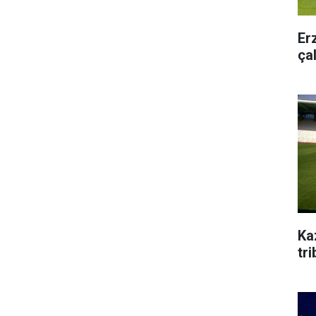
Er
ça
Ka
tr