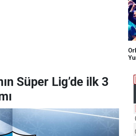
Or
Yum
n Süper Lig’de ilk 3
amı