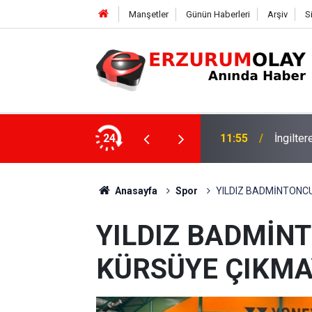
Manşetler
Günün Haberleri
Arşiv
S
24
11:52
Çay soh
Anasayfa
Spor
YILDIZ BADMİNTONC
YILDIZ BADMİN
KÜRSÜYE ÇIKMA