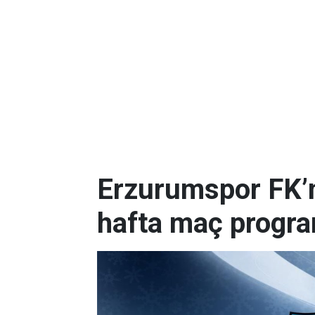
Erzurumspor FK’nı
hafta maç progr