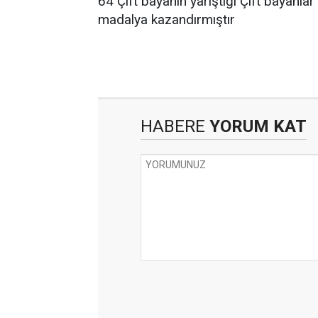
64 Çift bayanın yarıştığı Çift bayanla
madalya kazandırmıştır
HABERE
YORUM KAT