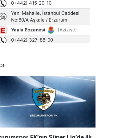
or
zurumspor FK’nın Süper Lig’de ilk