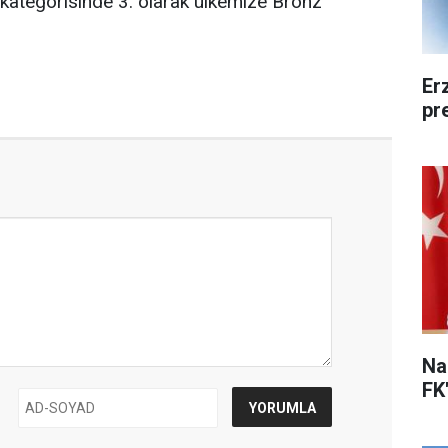
r kategorisinde 3. olarak ülkemize Bronz
Er
pr
Na
FK