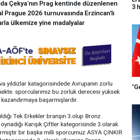
ında Çekya’nın Prag kentinde düzenlenen
3 
 Prague 2026 turnuvasında Erzincan'lı
larla ülkemize yine madalyalar
uva yıldızlar katagorisindede Avrupanın zorlu
"G
mekte. sporcularımız bu zorluk derecesi yüksek
 kazandırmaya başarmışlardır.
ığı Tek Erkekler branşın 3.olup Bronz
 oynadığı Karışık Çiftler kategorisinde 3.olarak
ermiştir bir başka milli sporcumuz ASYA ÇINKIR