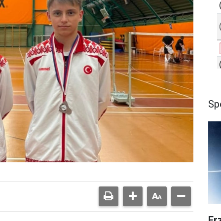
Sp
Er