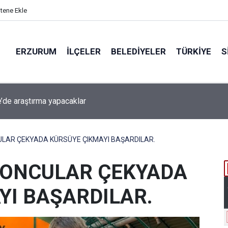
itene Ekle
ERZURUM
İLÇELER
BELEDIYELER
TÜRKIYE
S
beti iddiaya dönüştü
ULAR ÇEKYADA KÜRSÜYE ÇIKMAYI BAŞARDILAR.
TONCULAR ÇEKYADA
YI BAŞARDILAR.