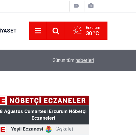
Erzurum
IYASET
30 °C
11:49
Türkiye'de bir ilki yapıyor: Kilim üzerine fırçasıy
Günün tüm
haberleri