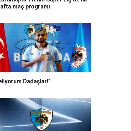
hafta maç programı
eliyorum Dadaşlar!"