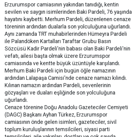
Erzurumspor camiasının yakından tanıdığı, kentin
sevilen ve saygın isimlerinden Baki Pardeli, 76 yaşında
hayatını kaybetti. Merhum Pardeli, düzenlenen cenaze
töreninin ardından dualarla son yolculuğuna uğurlandı.
Aynı zamanda TRT muhabirlerinden Hümeyra Pardeli
ile Palandöken Kartalları Taraftar Grubu Basın
Sözcüsü Kadir Pardeli'nin babası olan Baki Pardeli'nin
vefatı, ailesi başta olmak üzere Erzurumspor
camiasında ve kentte büyük üzüntüyle karşılandı.
Merhum Baki Pardeli için bugün öğle namazının
ardından Lalapaşa Camisi'nde cenaze namazı kılındı.
Kılınan namazın ardından Pardeli, sevenlerinin
gözyaşları ve duaları eşliğinde son yolculuğuna
uğurlandı.
Cenaze törenine Doğu Anadolu Gazeteciler Cemiyeti
(DAGC) Başkanı Ayhan Türkez, Erzurumspor
camiasının önde gelen isimleri, gazeteciler, sivil
toplum kuruluşlarının temsilcileri, siyasi parti
temsilcileri, aile yakınları, dostları ve çok sayıda