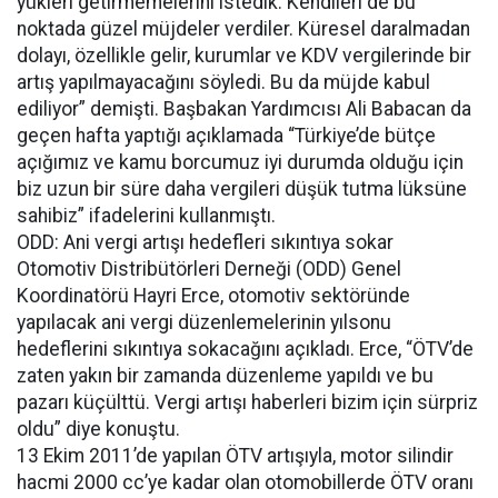
yükleri getirmemelerini istedik. Kendileri de bu
noktada güzel müjdeler verdiler. Küresel daralmadan
dolayı, özellikle gelir, kurumlar ve KDV vergilerinde bir
artış yapılmayacağını söyledi. Bu da müjde kabul
ediliyor” demişti. Başbakan Yardımcısı Ali Babacan da
geçen hafta yaptığı açıklamada “Türkiye’de bütçe
açığımız ve kamu borcumuz iyi durumda olduğu için
biz uzun bir süre daha vergileri düşük tutma lüksüne
sahibiz” ifadelerini kullanmıştı.
ODD: Ani vergi artışı hedefleri sıkıntıya sokar
Otomotiv Distribütörleri Derneği (ODD) Genel
Koordinatörü Hayri Erce, otomotiv sektöründe
yapılacak ani vergi düzenlemelerinin yılsonu
hedeflerini sıkıntıya sokacağını açıkladı. Erce, “ÖTV’de
zaten yakın bir zamanda düzenleme yapıldı ve bu
pazarı küçülttü. Vergi artışı haberleri bizim için sürpriz
oldu” diye konuştu.
13 Ekim 2011’de yapılan ÖTV artışıyla, motor silindir
hacmi 2000 cc’ye kadar olan otomobillerde ÖTV oranı