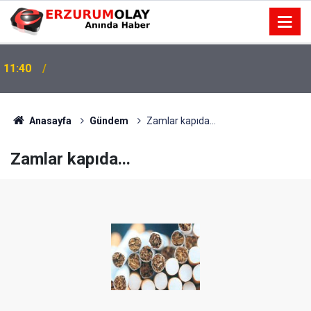
11:40
11:37
TRT’NİN BÖLGEYE AÇILAN SESİ
Anasayfa
Gündem
Zamlar kapıda...
Zamlar kapıda...