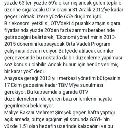
yüzde 63’ten yüzde 69’a çıkarmış ancak gelen tepkiler
üzerine sigaradaki ÖTV oranını 31 Aralık 2012’ye kadar
geçerli olmak üzere yüzde 65’e düşürmüştü.
Bir ekonomi yetkilisi, ÖTV’deki 4 puanlık artışın sigara
fiyatlarında yüzde 20’den fazla zammı beraberinde
getireceğini belirterek, “Ekonomi yönetiminin 2013-
2015 dönemini kapsayacak Orta Vadeli Program
çalışması devam ediyor. Bütçede atılacak adımlar
çerçevesinde bu noktada da bir düzenleme yapılması
söz konusu olabilir. Ancak bunun için henüz verilmiş
bir karar yok” dedi.
Anayasa gereği 2013 yılı merkezi yönetim bütçesinin
17 Ekim gecesine kadar TBMM’ye sunulması
gerekiyor. Bu kapsamda sigarada ÖTV
düzenlemelerini de içeren bazı önlemlerin hayata
geçirilmesi bekleniyor.
Maliye Bakanı Mehmet Şimşek geçen hafta yaptığı
açıklamada, bütçe açığının yıl sonunda GSYH’nin
yüzde 1.5’i olan hedefin üzerinde kalacağını ve bu