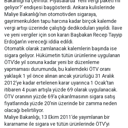
Bakanlığı’na çevrildi. Piyasalarda ‘Yeni vergi paketi mi
geliyor?’ endişesi başgösterdi. Ankara kulislerinde
Maliye Bakanlığı’nın otomotivden sigaraya,
gayrimenkulden tapu harcına kadar birçok kalemde
vergi artışı üzerinde çalıştığı dedikoduları yayıldı. İlave
ve yeni vergiler için son kararı Başbakan Recep Tayyip
Erdoğan’ın vereceği iddia edildi.
Otomatik olarak zamlanacak kalemlerin başında ise
sigara geliyor. Hükümetin tütün ürünlerine uygulanan
ÖTV’de yıl sonuna kadar yeni bir düzenleme
yapmaması durumunda, bu kalemdeki ÖTV oranı
yaklaşık 1 yıl önce alınan ancak yürürlüğü 31 Aralık
2012’ye kadar ertelenen karar uyarınca 1 Ocak’tan
itibaren 4 puan artışla yüzde 69 olarak uygulanacak.
ÖTV oranının yüzde 69’a çıkarılmasının sigara satış
fiyatlarında yüzde 20’nin üzerinde bir zamma neden
olacağı belirtiliyor.
Maliye Bakanlığı, 13 Ekim 2011’de yayımlanan bir
kararname ile sigara ve tütün ürünlerinde ÖTV’yi