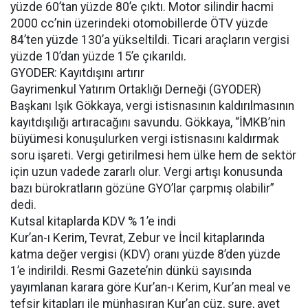
yüzde 60’tan yüzde 80’e çıktı. Motor silindir hacmi
2000 cc’nin üzerindeki otomobillerde ÖTV yüzde
84’ten yüzde 130’a yükseltildi. Ticari araçların vergisi
yüzde 10’dan yüzde 15’e çıkarıldı.
GYODER: Kayıtdışını artırır
Gayrimenkul Yatırım Ortaklığı Derneği (GYODER)
Başkanı Işık Gökkaya, vergi istisnasının kaldırılmasının
kayıtdışılığı artıracağını savundu. Gökkaya, “İMKB’nin
büyümesi konuşulurken vergi istisnasını kaldırmak
soru işareti. Vergi getirilmesi hem ülke hem de sektör
için uzun vadede zararlı olur. Vergi artışı konusunda
bazı bürokratların gözüne GYO’lar çarpmış olabilir”
dedi.
Kutsal kitaplarda KDV % 1’e indi
Kur’an-ı Kerim, Tevrat, Zebur ve İncil kitaplarında
katma değer vergisi (KDV) oranı yüzde 8’den yüzde
1’e indirildi. Resmi Gazete’nin dünkü sayısında
yayımlanan karara göre Kur’an-ı Kerim, Kur’an meal ve
tefsir kitapları ile münhasıran Kur’an cüz, sure, ayet