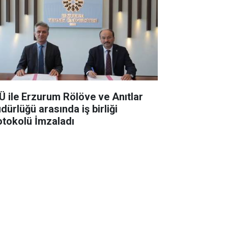
Ü ile Erzurum Rölöve ve Anıtlar
dürlüğü arasında iş birliği
otokolü İmzaladı