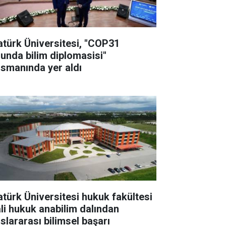
atürk Üniversitesi, "COP31
lunda bilim diplomasisi"
nsmanında yer aldı
atürk Üniversitesi hukuk fakültesi
li hukuk anabilim dalından
uslararası bilimsel başarı