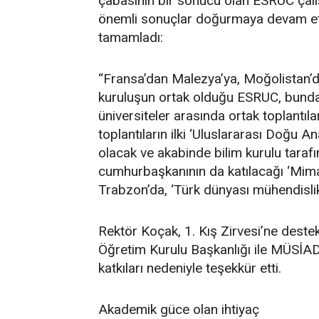
çabasının bir sonucu olan ESRUC çalış
önemli sonuçlar doğurmaya devam ett
tamamladı:
“Fransa’dan Malezya’ya, Moğolistan’
kuruluşun ortak olduğu ESRUC, bunda
üniversiteler arasında ortak toplantı
toplantıların ilki ‘Uluslararası Doğu
olacak ve akabinde bilim kurulu tara
cumhurbaşkanının da katılacağı ‘Mim
Trabzon’da, ‘Türk dünyası mühendislik v
Rektör Koçak, 1. Kış Zirvesi’ne deste
Öğretim Kurulu Başkanlığı ile MÜSİAD
katkıları nedeniyle teşekkür etti.
Akademik güce olan ihtiyaç