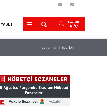
Erzurum
IYASET
19 °C
12:25
YÜRÜYEN PARALAR MANGASI
Günün tüm
haberleri