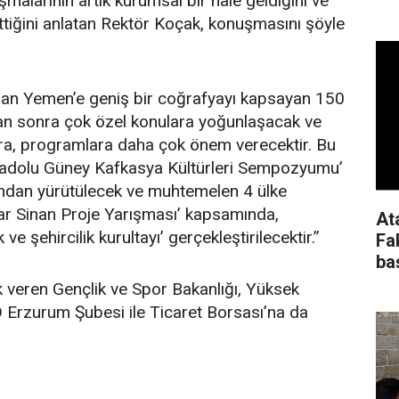
malarının artık kurumsal bir hale geldiğini ve
iğini anlatan Rektör Koçak, konuşmasını şöyle
dan Yemen’e geniş bir coğrafyayı kapsayan 150
n sonra çok özel konulara yoğunlaşacak ve
lara, programlara daha çok önem verecektir. Bu
 Anadolu Güney Kafkasya Kültürleri Sempozyumu’
fından yürütülecek ve muhtemelen 4 ülke
ar Sinan Proje Yarışması’ kapsamında,
At
e şehircilik kurultayı’ gerçekleştirilecektir.”
Fa
ba
k veren Gençlik ve Spor Bakanlığı, Yüksek
 Erzurum Şubesi ile Ticaret Borsası’na da