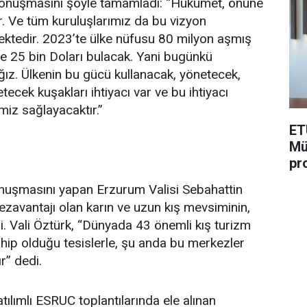
 konuşmasını şöyle tamamladı: “Hükümet, önüne
 Ve tüm kuruluşlarımız da bu vizyon
ktedir. 2023’te ülke nüfusu 80 milyon aşmış
ise 25 bin Doları bulacak. Yani bugünkü
ğız. Ülkenin bu gücü kullanacak, yönetecek,
tecek kuşakları ihtiyacı var ve bu ihtiyacı
imiz sağlayacaktır.”
ET
Mü
pr
nuşmasını yapan Erzurum Valisi Sebahattin
zavantajı olan karın ve uzun kış mevsiminin,
i. Vali Öztürk, “Dünyada 43 önemli kış turizm
hip olduğu tesislerle, şu anda bu merkezler
r” dedi.
atılımlı ESRUC toplantılarında ele alınan