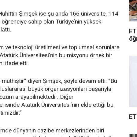
uhittin Şimşek ise şu anda 166 üniversite, 114
 öğrenciye sahip olan Türkiye’nin yüksek
attı.
ET
öğ
m ve teknoloji üretilmesi ve toplumsal sorunlara
Atatürk Üniversitesi’nin bu misyonu örnek bir
 ifade etti.
ta müthiştir” diyen Şimşek, şöyle devam etti: “Bu
luslararası büyük organizasyonları başarıyla
özüm arayabilmektedir. Diğer
erisinde Atatürk Üniversitesi’nin elde ettiği bu
imizdir.”
ET
imde dünyanın cazibe merkezlerinden biri