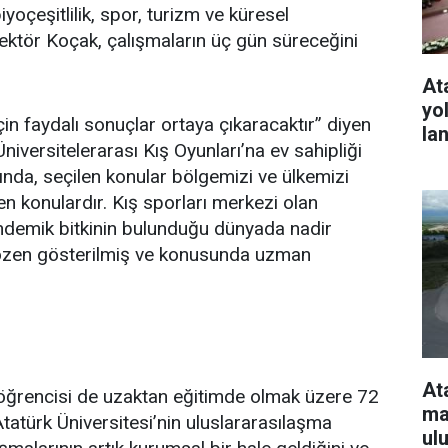
biyoçeşitlilik, spor, turizm ve küresel
n Rektör Koçak, çalışmaların üç gün süreceğini
At
yo
in faydalı sonuçlar ortaya çıkaracaktır” diyen
la
niversitelerarası Kış Oyunları’na ev sahipliği
nda, seçilen konular bölgemizi ve ülkemizi
diren konulardır. Kış sporları merkezi olan
demik bitkinin bulunduğu dünyada nadir
e özen gösterilmiş ve konusunda uzman
At
n öğrencisi de uzaktan eğitimde olmak üzere 72
ma
tatürk Üniversitesi’nin uluslararasılaşma
ul