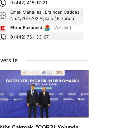
iversite
ktör Çakmak, "COP31 Yolunda