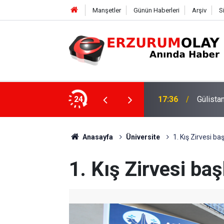
Manşetler
Günün Haberleri
Arşiv
S
ki dalgıca tutuklama
24
12:29
Anasayfa
Üniversite
1. Kış Zirvesi baş
1. Kış Zirvesi baş