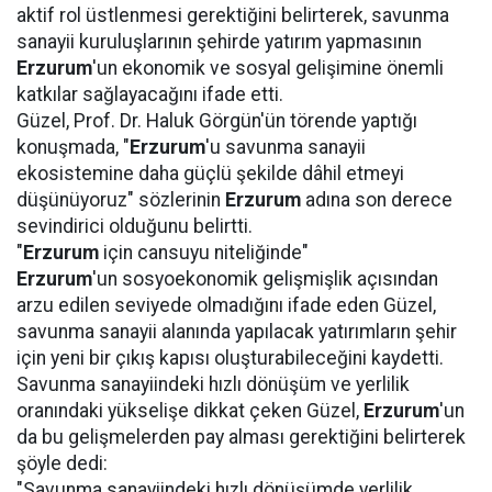
aktif rol üstlenmesi gerektiğini belirterek, savunma
sanayii kuruluşlarının şehirde yatırım yapmasının
Erzurum
'un ekonomik ve sosyal gelişimine önemli
katkılar sağlayacağını ifade etti.
Güzel, Prof. Dr. Haluk Görgün'ün törende yaptığı
konuşmada, "
Erzurum
'u savunma sanayii
ekosistemine daha güçlü şekilde dâhil etmeyi
düşünüyoruz" sözlerinin
Erzurum
adına son derece
sevindirici olduğunu belirtti.
"
Erzurum
için cansuyu niteliğinde"
Erzurum
'un sosyoekonomik gelişmişlik açısından
arzu edilen seviyede olmadığını ifade eden Güzel,
savunma sanayii alanında yapılacak yatırımların şehir
için yeni bir çıkış kapısı oluşturabileceğini kaydetti.
Savunma sanayiindeki hızlı dönüşüm ve yerlilik
oranındaki yükselişe dikkat çeken Güzel,
Erzurum
'un
da bu gelişmelerden pay alması gerektiğini belirterek
şöyle dedi:
"Savunma sanayiindeki hızlı dönüşümde yerlilik