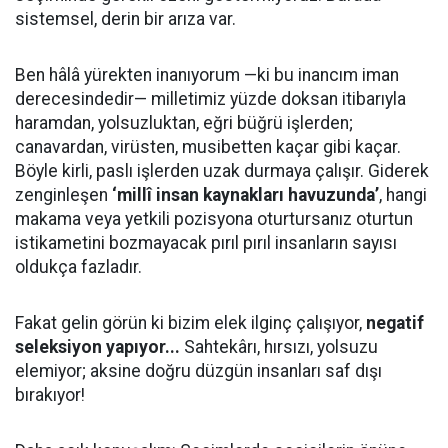
sistemsel, derin bir arıza var.
Ben hâlâ yürekten inanıyorum —ki bu inancım iman
derecesindedir— milletimiz yüzde doksan itibarıyla
haramdan, yolsuzluktan, eğri büğrü işlerden;
canavardan, virüsten, musibetten kaçar gibi kaçar.
Böyle kirli, paslı işlerden uzak durmaya çalışır. Giderek
zenginleşen
‘millî insan kaynakları havuzunda’
, hangi
makama veya yetkili pozisyona oturtursanız oturtun
istikametini bozmayacak pırıl pırıl insanların sayısı
oldukça fazladır.
Fakat gelin görün ki bizim elek ilginç çalışıyor,
negatif
seleksiyon yapıyor...
Sahtekârı, hırsızı, yolsuzu
elemiyor; aksine doğru düzgün insanları saf dışı
bırakıyor!