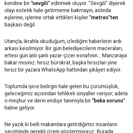
kendine bir
"sevgili"
edinmek oluyor. "Sevgili" diyerek
olayı estetik hale getirmeme bakmayın, aslında
eşlerine, işlerine ortak ettikleri kişiler
"metres"ten
başkası değil.
Utançla, ikrahla okuduğum, izlediğim haberlerin ardı
arkası kesilmiyor. Bir gün belediyecilerin maceraları,
ertesi gün anlı şanlı yazar-çizer esnafının... Manzaraya
bakar mısınız: hırsız bürokrat, başka hırsızları yine
hırsız bir yazara WhatsApp hattından şikâyet ediyor.
Toplumda iyice belirgin hale gelen bu çürümüşlük,
geleceğimiz açısından tehlikeli sinyaller veriyor; adeta
o meşhur ve derin endişe tanımıyla bir
"beka sorunu"
haline geliyor.
Ne yazık ki belli makamlara getirdiğimiz insanların
seçiminde gerekli özeni göstermiyoruz. Burada