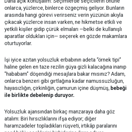
Daha açık konuşalım: Seçimlerde seçicilerin önüne
onlarca, yüzlerce, binlerce özgeçmiş geliyor. Bunların
arasında hangi görevi verirseniz verin yüzünün akıyla
çıkacak yüzlerce insan varken, ne hikmetse etkili ve
yetkili kişiler gidip çürük elmaları —belki de kullanışlı
aparatlar oldukları için— seçerek en gözde makamlara
oturtuyorlar.
İşi iyice azıtan yolsuzluk erbabının adeta “örnek tipi”
haline gelen en taze rezilin güya gizli kalacağına inanıp
"hababam" döşendiği mesajlara bakar mısınız? Adam,
onlarca benzeri gibi gırtlağına kadar namussuzluğun,
hayasızlığın, çirkinliğin, çamurun içine düşmüş,
bebeği
ile birlikte debelenip duruyor.
Yolsuzluk ajansından birkaç manzaraya daha göz
atalım: Biri hırsızlıklarını ifşa ediyor; diğer
haramzadeler topladıkları rüşveti, irtikâp paralarını