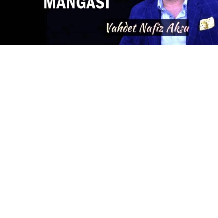
Yayınlanma:
06 Ağustos 2026 Perşembe 12:29
YÜRÜYEN PARALAR MANGASI
Biletine ikramiye isabet eden talihli, önce eşini, evini,
çevresini değiştirmeye yeltenirmiş. Gerçeği ne kadar
yansıtıyor bilmiyorum ama halk arasında böyle yaygın
bir kanaat var. Türedi zenginler için de benzer şeyler
dile getirilir, bilirsiniz.