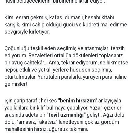
nasıl bölüşeceklerini birbirlerine ikrar ediyor.
Kimi esrarı çekmiş, kafası dumanlı, hesabı kitabı
karışık, kimi sahip olduğu gücü ve kudreti mal edinme
sevgisiyle kirletiyor.
Çoğunluğu teşkil eden seçilmiş ve atanmışları tenzih
ediyorum. Rezaletleri ortalığa dökülenleri toplasanız
bir avuç sahtekâr... Ama, tekrar ediyorum, ne hikmetse
hepsi, etkili ve yetkili yerlere hususen seçilmiş,
oturtulmuşlar. Yürütülen paralarla, yürüyen para haline
gelmişler!
İşin garip tarafı; herkes
"benim hırsızım"
anlayışıyla
yapılanlara bir kılıf bulmaya çabalıyor. Yazar-çizerler
arasında adeta bir
"tevil uzmanlığı"
gelişti. Ağzı dolu
dolu, "amasız, fakatsız" lanetleyeni çok az gördüm
mahallesinin hırsız, uğursuz takımını.