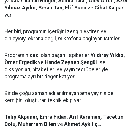
yansıtan
İsmail Bingöl, Selma Talar, Alev Altun, Azer
Yılmaz Aydın, Serap Tan, Elif Sucu
ve
Cihat Kalpar
var.
Her biri, programın içeriğini zenginleştiren ve
dinleyiciyi ekrana değil, mikrofona bağlayan isimler.
Programın sesi olan başarılı spikerler
Yıldıray Yıldız,
Ömer Ergedik
ve
Hande Zeynep Şengül
ise
diksiyonları, hitabetleri ve yayın tecrübeleriyle
programa ayrı bir değer katıyor.
Bir de çoğu zaman adı anılmayan ama yayının bel
kemiğini oluşturan teknik ekip var.
Talip Akpunar, Emre Fidan, Arif Karaman, Tacettin
Dolu, Muharrem Bilen
ve
Ahmet Aykılıç
…