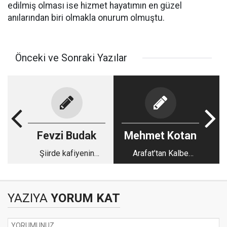
edilmiş olması ise hizmet hayatımın en güzel
anılarından biri olmakla onurum olmuştu.
Önceki ve Sonraki Yazılar
Fevzi Budak
Mehmet Kotan
Şiirde kafiyenin
Arafat’tan Kalbe
ustası Cemal Safi
Uzanan Yol: İbrahimî
Bir Teslimiyetin
Eşiğinde
YAZIYA
YORUM KAT