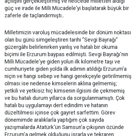
açılışını gerçekleştirmiş ve neticede milletten aldığı
güç ve irade ile Milli Mücadele'yi başlatarak büyük bir
zaferle de taçlandırmıştı..
Milletimizin varoluş mücadelesinde bir dönüm noktası
olan bu günü simgeleştiren tarihi "Sevgi Bayrağı"
güzergâhı belirlenirken yanlış ve hatalı bir okuma
biçimi ile Erzurum baypas edilmişti. Sevgi Bayrağı'nın
Milli Mücadele'ye giden yolun ilk kilometre taşı ve
cumhuriyete giden yolda ilk adımın atıldığı Erzurum'a
niçin ve hangi sebep ve hangi gerekçeyle getirilmemiş
olması ise nedense kimselerin aklına gelmemiş;
yetkili ve yetkisiz hiç kimsenin ilgisini de çekmemiş
ve bu hatalı durum yıllarca da sorgulanmamıştı. Çok
hatalı bu uygulamayı dert edindim ve hatanın
düzeltilmesi içinse çok gayret sarfettim. Görev
dönemimde aralıklarla yaptığım çok sayıda
yazışmalarda Atatürk'ün Samsun'a çıkışının özünde
Erzurum'a gelmek olduğunu israrla ve tekraren