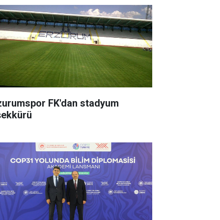
zurumspor FK'dan stadyum
şekkürü