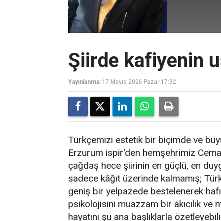
Şiirde kafiyenin 
Yayınlanma:
17 Mayıs 2026 Pazar 17:32
Türkçemizi estetik bir biçimde ve büyü
Erzurum ispir'den hemşehrimiz Cemal Sa
çağdaş hece şiirinin en güçlü, en duygu
sadece kâğıt üzerinde kalmamış; Tü
geniş bir yelpazede bestelenerek hafız
psikolojisini muazzam bir akıcılık ve m
hayatını şu ana başlıklarla özetleyebili