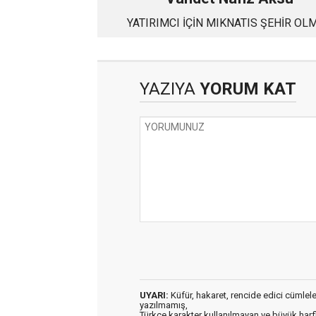
YATIRIMCI İÇİN MIKNATIS ŞEHİR OL
YAZIYA
YORUM KAT
UYARI:
Küfür, hakaret, rencide edici cümleler 
yazılmamış,
Türkçe karakter kullanılmayan ve büyük har