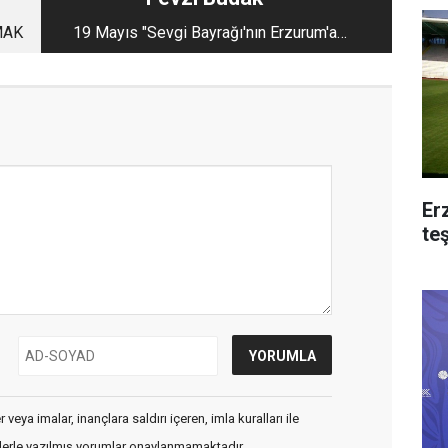
MAK
19 Mayıs "Sevgi Bayrağı'nın Erzurum'a
getirilişi
Er
te
veya imalar, inançlara saldırı içeren, imla kuralları ile
flerle yazılmış yorumlar onaylanmamaktadır.