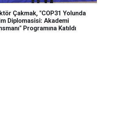
ktör Çakmak, "COP31 Yolunda
lim Diplomasisi: Akademi
nsmanı" Programına Katıldı