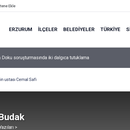
itene Ekle
ERZURUM
İLÇELER
BELEDIYELER
TÜRKIYE
S
nin ustası Cemal Safi
 Budak
azıları >