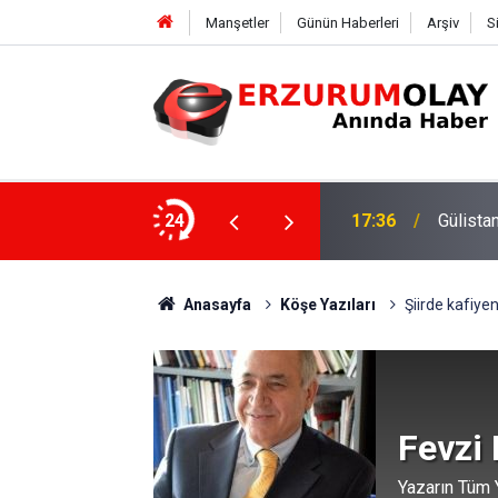
Manşetler
Günün Haberleri
Arşiv
S
ki dalgıca tutuklama
24
12:29
Anasayfa
Köşe Yazıları
Şiirde kafiye
Fevzi
Yazarın Tüm Y