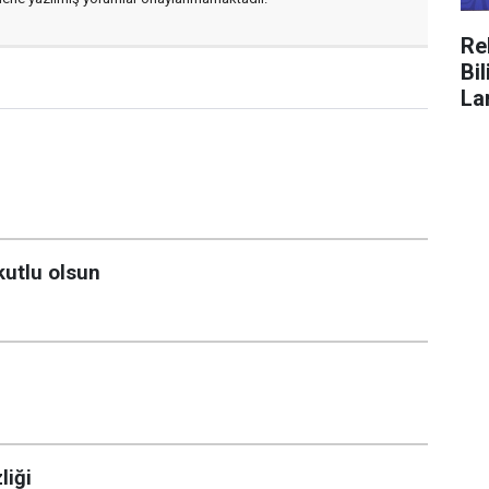
Re
Bi
La
kutlu olsun
liği