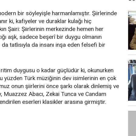
odern bir söyleyişle harmanlamıştır. Şiirlerinde
ır ki, kafiyeler ve duraklar kulağı hiç
kın Şairi: Şiirlerinin merkezinde hemen her
ığı aşk, sadece beşerî bir duygu olmanın
 da tatlısıyla da insanı inşa eden felsefi bir
 ve ritim duygusu o kadar güçlüdür ki, okunurken
bu yüzden Türk müziğinin dev isimlerinin en çok
umuz onun şiirlerini önce şarkı olarak dinlemiş ve
ay, Muazzez Abacı, Zekai Tunca ve Candam
ndirilen eserleri klasikler arasına girmiştir.