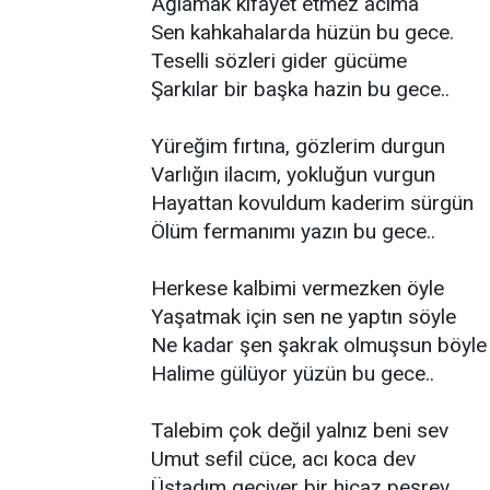
Ağlamak kifayet etmez acıma
Sen kahkahalarda hüzün bu gece.
Teselli sözleri gider gücüme
Şarkılar bir başka hazin bu gece..
Yüreğim fırtına, gözlerim durgun
Varlığın ilacım, yokluğun vurgun
Hayattan kovuldum kaderim sürgün
Ölüm fermanımı yazın bu gece..
Herkese kalbimi vermezken öyle
Yaşatmak için sen ne yaptın söyle
Ne kadar şen şakrak olmuşsun böyle
Halime gülüyor yüzün bu gece..
Talebim çok değil yalnız beni sev
Umut sefil cüce, acı koca dev
Üstadım geçiver bir hicaz peşrev