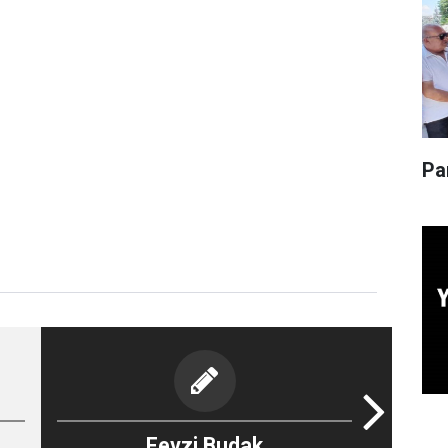
Pa
Fevzi Budak