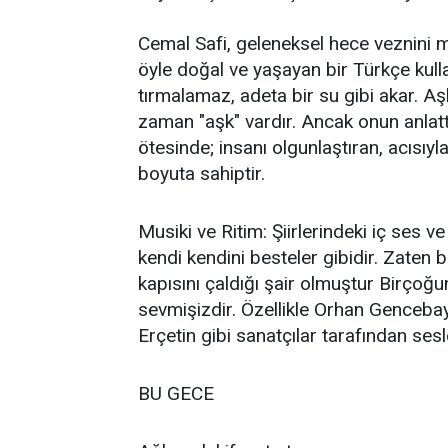
​Cemal Safi, geleneksel hece veznini m
öyle doğal ve yaşayan bir Türkçe kullan
tırmalamaz, adeta bir su gibi akar. ​Aş
zaman "aşk" vardır. Ancak onun anlatt
ötesinde; insanı olgunlaştıran, acısıyla
boyuta sahiptir.
​Musiki ve Ritim: Şiirlerindeki iç ses
kendi kendini besteler gibidir. Zaten 
kapısını çaldığı şair olmuştur ​Birçoğ
sevmişizdir. Özellikle Orhan Genceb
Erçetin gibi sanatçılar tarafından sesle
BU GECE