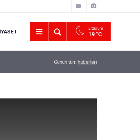
Erzurum
IYASET
19 °C
12:25
YÜRÜYEN PARALAR MANGASI
Günün tüm
haberleri