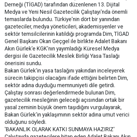
Derneği (TİGAD) tarafından düzenlenen 13. Dijital
Medya ve Yeni Nesil Gazetecilik Çalıştayı'nda önemli
temaslarda bulundu. Türkiye'nin dört bir yanından
gazeteciler, medya yöneticileri, akademisyenler ve
sektör temsilcilerinin katıldığı programda Dim, TİGAD
Genel Başkanı Okan Geçgel ile birlikte Adalet Bakanı
Akın Gürlek'e KGK'nın yayımladığı Küresel Medya
dergisi ile Gazetecilik Meslek Birliği Yasa Taslağı
önerisini sundu.
Bakan Gürlek'in yasa taslağını yakından inceleyerek
sürecin takipçisi olacağını ifade ettiğini belirten Dim,
sektör adına duyduğu memnuniyeti dile getirdi.
Çalıştay sonrası değerlendirmede bulunan Dim,
gazetecilik mesleğinin geleceği açısından ortak bir
yasal zeminin büyük önem taşıdığını vurgulayarak,
Bakan Gürlek'in yaklaşımının sektör adına umut verici
olduğunu söyledi.
'BAKANLIK OLARAK KATKI SUNMAYA HAZIRIZ'
Çalıştayda gazetecilere hitap eden Adalet Bakanı Akın