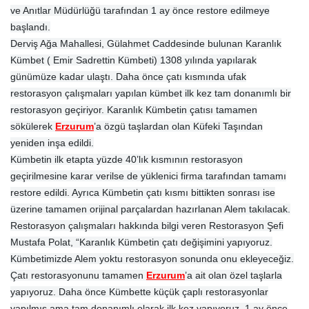
ve Anıtlar Müdürlüğü tarafından 1 ay önce restore edilmeye
başlandı.
Derviş Ağa Mahallesi, Gülahmet Caddesinde bulunan Karanlık
Kümbet ( Emir Sadrettin Kümbeti) 1308 yılında yapılarak
günümüze kadar ulaştı. Daha önce çatı kısmında ufak
restorasyon çalışmaları yapılan kümbet ilk kez tam donanımlı bir
restorasyon geçiriyor. Karanlık Kümbetin çatısı tamamen
sökülerek
Erzurum
’a özgü taşlardan olan Küfeki Taşından
yeniden inşa edildi.
Kümbetin ilk etapta yüzde 40’lık kısmının restorasyon
geçirilmesine karar verilse de yüklenici firma tarafından tamamı
restore edildi. Ayrıca Kümbetin çatı kısmı bittikten sonrası ise
üzerine tamamen orijinal parçalardan hazırlanan Alem takılacak.
Restorasyon çalışmaları hakkında bilgi veren Restorasyon Şefi
Mustafa Polat, “Karanlık Kümbetin çatı değişimini yapıyoruz.
Kümbetimizde Alem yoktu restorasyon sonunda onu ekleyeceğiz.
Çatı restorasyonunu tamamen
Erzurum
’a ait olan özel taşlarla
yapıyoruz. Daha önce Kümbette küçük çaplı restorasyonlar
yapılmış ama tam donanımlı olarak ilk kez yapıyoruz. 1 ay önce