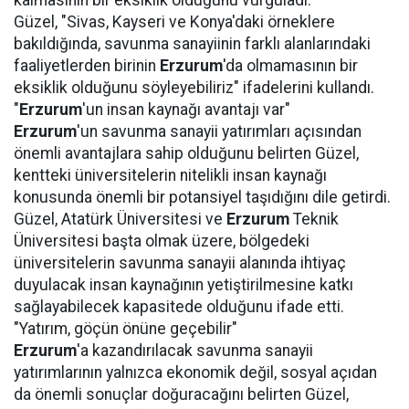
kalmasının bir eksiklik olduğunu vurguladı.
Güzel, "Sivas, Kayseri ve Konya'daki örneklere
bakıldığında, savunma sanayiinin farklı alanlarındaki
faaliyetlerden birinin
Erzurum
'da olmamasının bir
eksiklik olduğunu söyleyebiliriz" ifadelerini kullandı.
"
Erzurum
'un insan kaynağı avantajı var"
Erzurum
'un savunma sanayii yatırımları açısından
önemli avantajlara sahip olduğunu belirten Güzel,
kentteki üniversitelerin nitelikli insan kaynağı
konusunda önemli bir potansiyel taşıdığını dile getirdi.
Güzel, Atatürk Üniversitesi ve
Erzurum
Teknik
Üniversitesi başta olmak üzere, bölgedeki
üniversitelerin savunma sanayii alanında ihtiyaç
duyulacak insan kaynağının yetiştirilmesine katkı
sağlayabilecek kapasitede olduğunu ifade etti.
"Yatırım, göçün önüne geçebilir"
Erzurum
'a kazandırılacak savunma sanayii
yatırımlarının yalnızca ekonomik değil, sosyal açıdan
da önemli sonuçlar doğuracağını belirten Güzel,