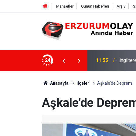
Manşetler
Günün Haberleri
Arşiv
S
24
11:52
Çay soh
Anasayfa
İlçeler
Aşkale’de Deprem
Aşkale’de Depre