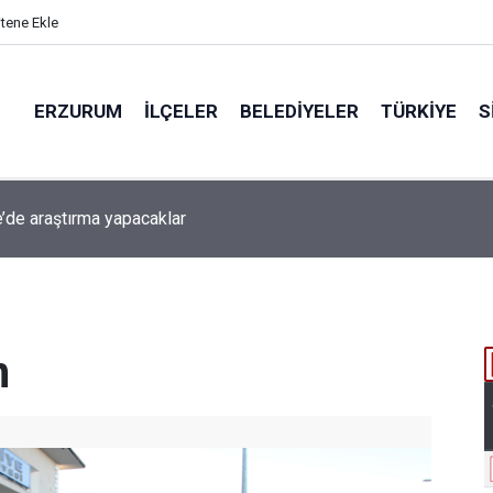
itene Ekle
ERZURUM
İLÇELER
BELEDIYELER
TÜRKIYE
S
beti iddiaya dönüştü
m