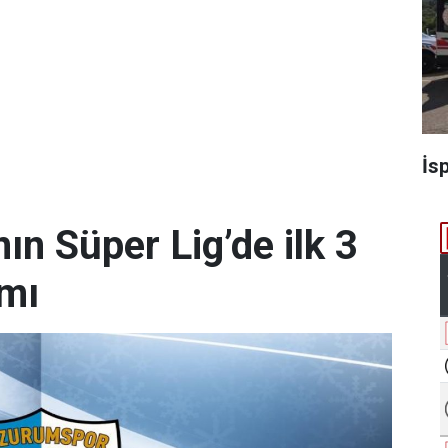
İs
n Süper Lig’de ilk 3
amı