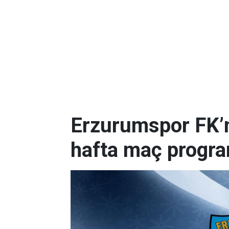
Erzurumspor FK’nı
hafta maç progr