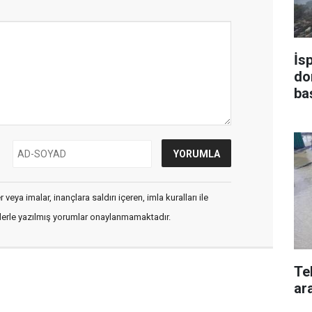
İs
do
ba
veya imalar, inançlara saldırı içeren, imla kuralları ile
flerle yazılmış yorumlar onaylanmamaktadır.
Te
ara