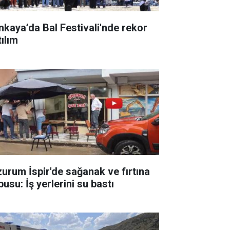
nkaya’da Bal Festivali'nde rekor
tılım
zurum İspir'de sağanak ve fırtına
usu: İş yerlerini su bastı