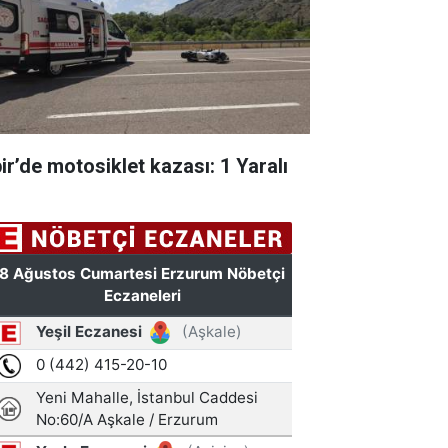
pir’de motosiklet kazası: 1 Yaralı