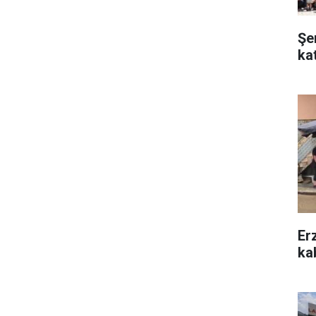
Şe
ka
Er
kab