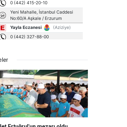
eler
let Ertuğrul'un mezarı oldu