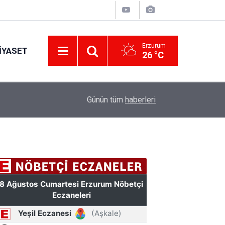
Erzurum
IYASET
26 °C
11:49
Türkiye'de bir ilki yapıyor: Kilim üzerine fırçasıy
Günün tüm
haberleri