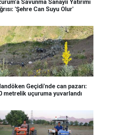
zurum'a Savunma Sanayii Yatırımı
ğrısı: 'Şehre Can Suyu Olur'
landöken Geçidi'nde can pazarı:
0 metrelik uçuruma yuvarlandı