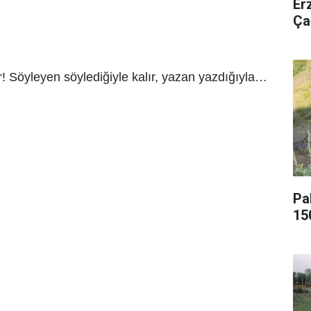
Er
Ça
r! Söyleyen söylediğiyle kalır, yazan yazdığıyla…
Pa
15