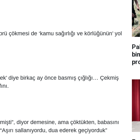
ü çökmesi de ‘kamu sağırlığı ve körlüğünün’ yol
Pa
bin 
pr
cek’ diye birkaç ay önce basmış çığlığı… Çekmiş
ını.
mişti”, diyor demesine, ama çöktükten, babasını
“Aşırı sallanıyordu, dua ederek geçiyorduk”