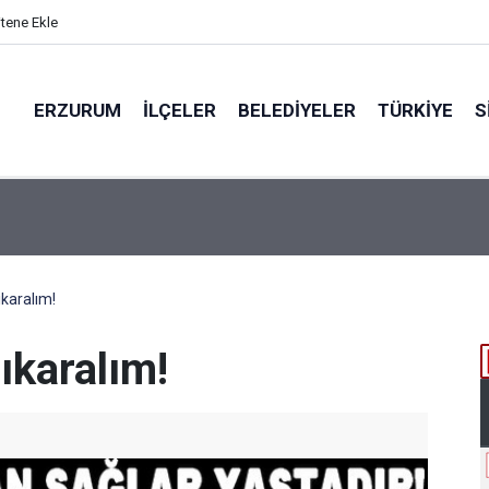
itene Ekle
ERZURUM
İLÇELER
BELEDIYELER
TÜRKIYE
S
N BÖLGEYE AÇILAN SESİ
ıkaralım!
ıkaralım!