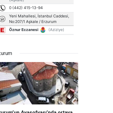
zurum
zurum’un Ayasofyası’nda ortaya