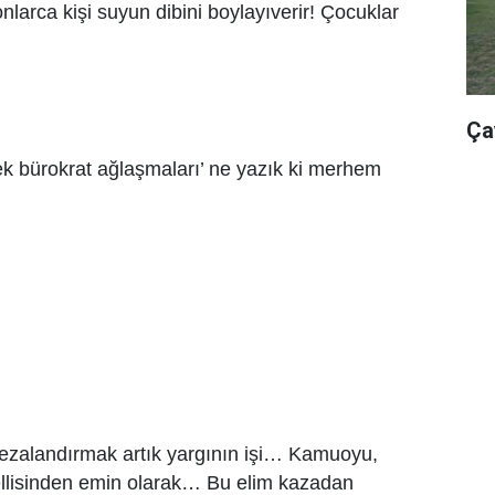
onlarca kişi suyun dibini boylayıverir! Çocuklar
Ça
sek bürokrat ağlaşmaları’ ne yazık ki merhem
cezalandırmak artık yargının işi… Kamuoyu,
cellisinden emin olarak… Bu elim kazadan