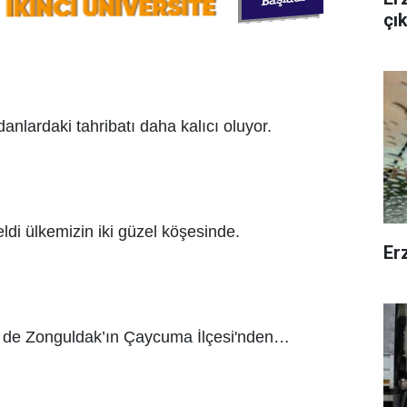
çı
anlardaki tahribatı daha kalıcı oluyor.
di ülkemizin iki güzel köşesinde.
Erz
eri de Zonguldak’ın Çaycuma İlçesi'nden…