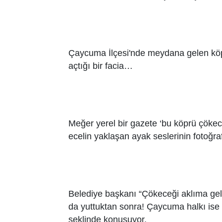
Çaycuma İlçesi'nde meydana gelen köpr
açtığı bir facia…
Meğer yerel bir gazete ‘bu köprü çöke
ecelin yaklaşan ayak seslerinin fotoğraf
Belediye başkanı “Çökeceği aklıma gel
da yuttuktan sonra! Çaycuma halkı ise 
şeklinde konuşuyor,