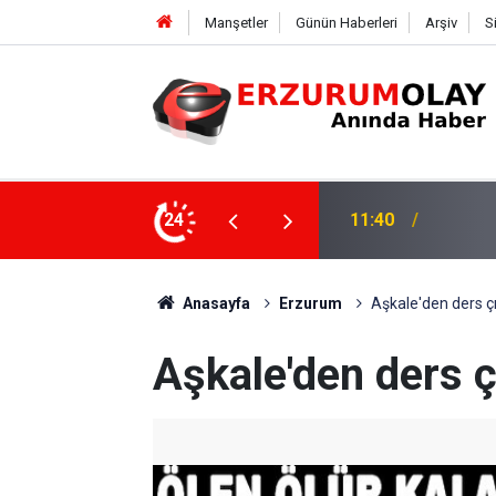
Manşetler
Günün Haberleri
Arşiv
S
11:40
24
11:37
TRT’Nİ
Anasayfa
Erzurum
Aşkale'den ders ç
Aşkale'den ders ç