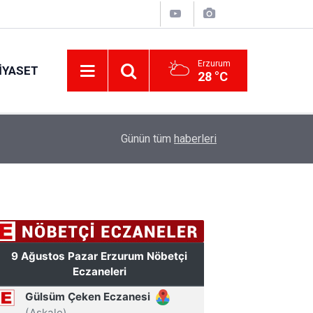
Erzurum
IYASET
28 °C
11:30
Günün tüm
haberleri