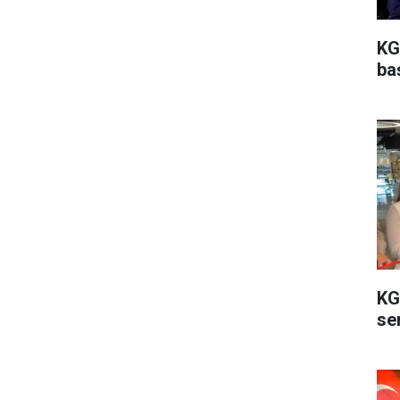
KG
ba
KG
ser