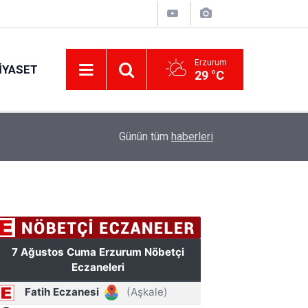
Erzurum
IYASET
29 °C
17:34
Erzurum’da gıda ve yem işletmelerine sıkı marka
Günün tüm
haberleri