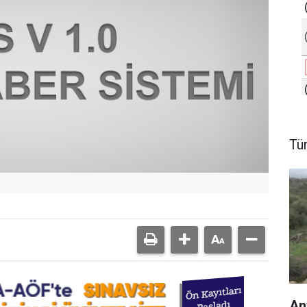
Tü
An