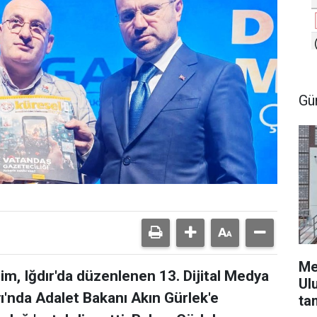
Gü
Me
m, Iğdır'da düzenlenen 13. Dijital Medya
Ul
yı'nda Adalet Bakanı Akın Gürlek'e
ta