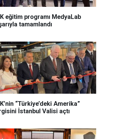
K eğitim programı MedyaLab
şarıyla tamamlandı
K’nin “Türkiye’deki Amerika”
gisini İstanbul Valisi açtı