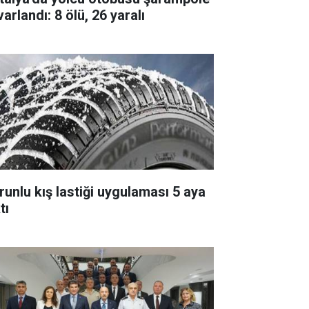
arlandı: 8 ölü, 26 yaralı
runlu kış lastiği uygulaması 5 aya
tı