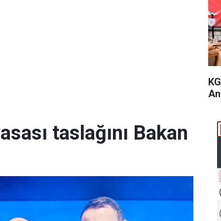
KG
An
yasası taslağını Bakan