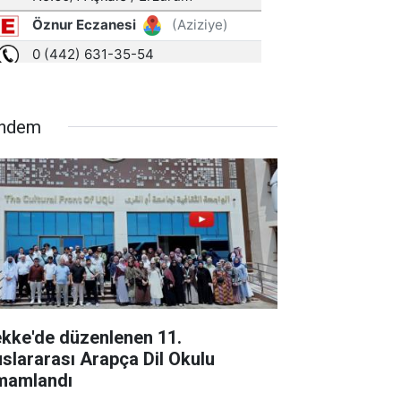
ndem
kke'de düzenlenen 11.
uslararası Arapça Dil Okulu
mamlandı