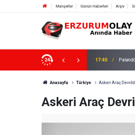
Manşetler
Günün Haberleri
Arşiv
S
su
24
17:37
TÜBİTAK
Anasayfa
Türkiye
Askeri Araç Devrildi
Askeri Araç Devril