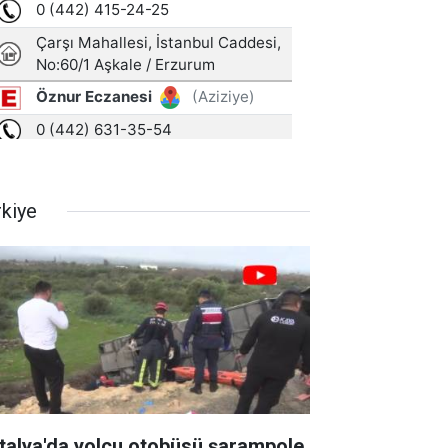
rkiye
talya'da yolcu otobüsü şarampole