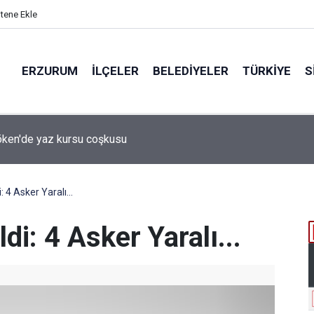
itene Ekle
ERZURUM
İLÇELER
BELEDIYELER
TÜRKIYE
S
 desteği aldı
: 4 Asker Yaralı...
di: 4 Asker Yaralı...