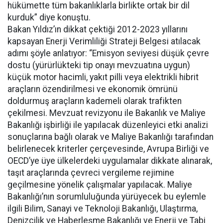
hükümette tüm bakanlıklarla birlikte ortak bir dil
kurduk” diye konuştu.
Bakan Yıldız’ın dikkat çektiği 2012-2023 yıllarını
kapsayan Enerji Verimliliği Strateji Belgesi atılacak
adımı şöyle anlatıyor: “Emisyon seviyesi düşük çevre
dostu (yürürlükteki tip onayı mevzuatına uygun)
küçük motor hacimli, yakıt pilli veya elektrikli hibrit
araçların özendirilmesi ve ekonomik ömrünü
doldurmuş araçların kademeli olarak trafikten
çekilmesi. Mevzuat revizyonu ile Bakanlık ve Maliye
Bakanlığı işbirliği ile yapılacak düzenleyici etki analizi
sonuçlarına bağlı olarak ve Maliye Bakanlığı tarafından
belirlenecek kriterler çerçevesinde, Avrupa Birliği ve
OECD’ye üye ülkelerdeki uygulamalar dikkate alınarak,
taşıt araçlarında çevreci vergileme rejimine
geçilmesine yönelik çalışmalar yapılacak. Maliye
Bakanlığı’nın sorumluluğunda yürüyecek bu eylemle
ilgili Bilim, Sanayi ve Teknoloji Bakanlığı, Ulaştırma,
Denizcilik ve Haberleşme Bakanlığı ve Enerji ve Tabi