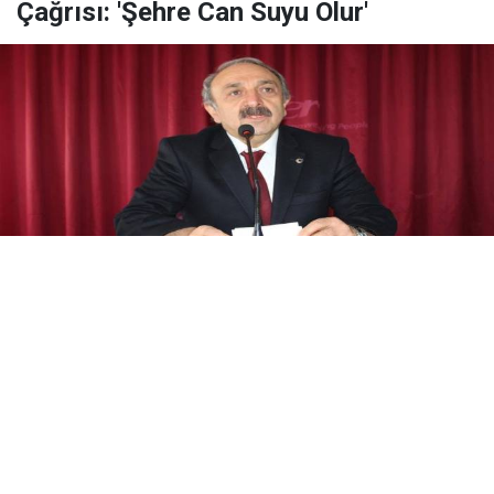
Çağrısı: 'Şehre Can Suyu Olur'
Yayınlanma:
08 Ağustos 2026 Cumartesi 20:37
ER-VAK Başkanı Erdal Güzel, Erzurum'un savunma
sanayii ekosistemine daha güçlü şekilde dâhil
edilmesi gerektiğini belirterek, "Konya ve Sivas