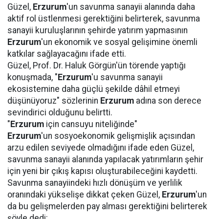
Güzel,
Erzurum
'un savunma sanayii alanında daha
aktif rol üstlenmesi gerektiğini belirterek, savunma
sanayii kuruluşlarının şehirde yatırım yapmasının
Erzurum
'un ekonomik ve sosyal gelişimine önemli
katkılar sağlayacağını ifade etti.
Güzel, Prof. Dr. Haluk Görgün'ün törende yaptığı
konuşmada, "
Erzurum
'u savunma sanayii
ekosistemine daha güçlü şekilde dâhil etmeyi
düşünüyoruz" sözlerinin
Erzurum
adına son derece
sevindirici olduğunu belirtti.
"
Erzurum
için cansuyu niteliğinde"
Erzurum
'un sosyoekonomik gelişmişlik açısından
arzu edilen seviyede olmadığını ifade eden Güzel,
savunma sanayii alanında yapılacak yatırımların şehir
için yeni bir çıkış kapısı oluşturabileceğini kaydetti.
Savunma sanayiindeki hızlı dönüşüm ve yerlilik
oranındaki yükselişe dikkat çeken Güzel,
Erzurum
'un
da bu gelişmelerden pay alması gerektiğini belirterek
şöyle dedi: