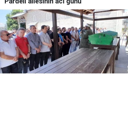
Pardeli ailesinin acı günü
Yayınlanma:
06 Ağustos 2026 Perşembe 17:39
Erzurumspor camiasının sevilen isimlerinden, TRT
Muhabiri Hümeyra Pardeli ile Palandöken Kartalları
Basın Sözcüsü Kadir Pardeli'nin babası Baki Pardeli,