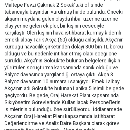
Maltepe Fevzi Çakmak 2 Sokak’taki ofisinde
tabancayla başından vurulmuş halde bulundu. Önceki
akşam meydana gelen olayda ihbar üzerine üzerine
olay yerine gelen ekipler, bir kişinin cesediyle
karşılaştı. Ölen kişinin hava istihbarat kurmay kıdemli
emekli albay Tarık Akça (50) olduğu anlaşıldı. Akça’nın
kurduğu havacılık şirketinden dolayı 300 bin TL borcu
olduğu ve bu nedenle intihar etmiş olabileceği öne
sürüldü. Akça’nın Gölcük’te bulunan belgelere ilişkin
yürütülen soruşturma kapsamında sanık olduğu ve
Balyoz davasında yargılandığı ortaya çıktı. Akça 3.
Balyoz davasının 10 numaralı sanığıydı. Emekli albay
Akça’nın adı Gölcük’te bulunan Lahika 5 isimli belgede
geçiyordu. Belgede, Oraj Harekat Planı kapsamında
Sıkıyönetim Görevlerinde Kullanılacak Personel’lerin
isimlerinin bulunduğu öne sürülüyordu. İddianamede
Akça’nın Oraj Harekat Planı kapsamında İstihbarat
Değerlendirme ve Analiz Daire Başkanı olarak görev