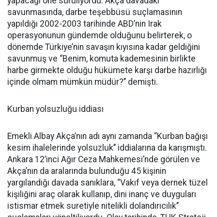
yapacağı öne sürüliyordu. Akça davadaki
savunmasında, darbe teşebbüsü suçlamasının
yapıldığı 2002-2003 tarihinde ABD’nin Irak
operasyonunun gündemde olduğunu belirterek, o
dönemde Türkiye’nin savaşın kıyısına kadar geldiğini
savunmuş ve ‘’Benim, komuta kademesinin birlikte
harbe girmekte olduğu hükümete karşı darbe hazırlığı
içinde olmam mümkün müdür?’’ demişti.
Kurban yolsuzluğu iddiası
Emekli Albay Akça’nın adı aynı zamanda ‘’Kurban bağışı
kesim ihalelerinde yolsuzluk’’ iddialarına da karışmıştı.
Ankara 12’inci Ağır Ceza Mahkemesi’nde görülen ve
Akça’nın da aralarında bulunduğu 45 kişinin
yargılandığı davada sanıklara, “Vakıf veya dernek tüzel
kişiliğini araç olarak kullanıp, dini inanç ve duyguları
istismar etmek suretiyle nitelikli dolandırıcılık’’