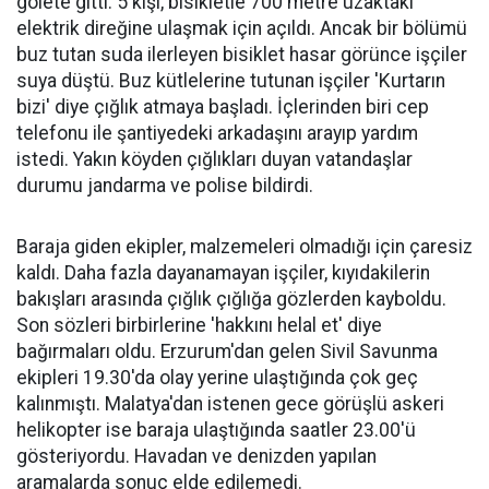
gölete gitti. 5 kişi, bisikletle 700 metre uzaktaki
elektrik direğine ulaşmak için açıldı. Ancak bir bölümü
buz tutan suda ilerleyen bisiklet hasar görünce işçiler
suya düştü. Buz kütlelerine tutunan işçiler 'Kurtarın
bizi' diye çığlık atmaya başladı. İçlerinden biri cep
telefonu ile şantiyedeki arkadaşını arayıp yardım
istedi. Yakın köyden çığlıkları duyan vatandaşlar
durumu jandarma ve polise bildirdi.
Baraja giden ekipler, malzemeleri olmadığı için çaresiz
kaldı. Daha fazla dayanamayan işçiler, kıyıdakilerin
bakışları arasında çığlık çığlığa gözlerden kayboldu.
Son sözleri birbirlerine 'hakkını helal et' diye
bağırmaları oldu. Erzurum'dan gelen Sivil Savunma
ekipleri 19.30'da olay yerine ulaştığında çok geç
kalınmıştı. Malatya'dan istenen gece görüşlü askeri
helikopter ise baraja ulaştığında saatler 23.00'ü
gösteriyordu. Havadan ve denizden yapılan
aramalarda sonuç elde edilemedi.