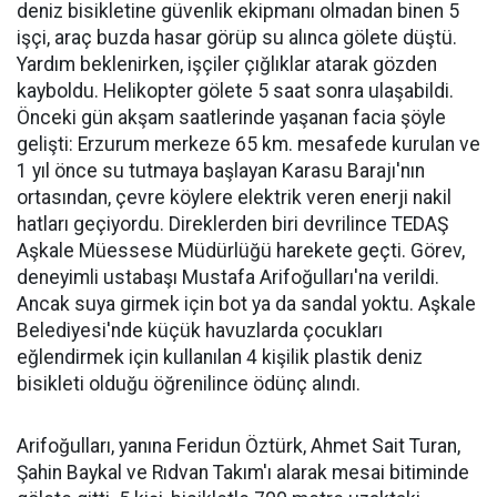
deniz bisikletine güvenlik ekipmanı olmadan binen 5
işçi, araç buzda hasar görüp su alınca gölete düştü.
Yardım beklenirken, işçiler çığlıklar atarak gözden
kayboldu. Helikopter gölete 5 saat sonra ulaşabildi.
Önceki gün akşam saatlerinde yaşanan facia şöyle
gelişti: Erzurum merkeze 65 km. mesafede kurulan ve
1 yıl önce su tutmaya başlayan Karasu Barajı'nın
ortasından, çevre köylere elektrik veren enerji nakil
hatları geçiyordu. Direklerden biri devrilince TEDAŞ
Aşkale Müessese Müdürlüğü harekete geçti. Görev,
deneyimli ustabaşı Mustafa Arifoğulları'na verildi.
Ancak suya girmek için bot ya da sandal yoktu. Aşkale
Belediyesi'nde küçük havuzlarda çocukları
eğlendirmek için kullanılan 4 kişilik plastik deniz
bisikleti olduğu öğrenilince ödünç alındı.
Arifoğulları, yanına Feridun Öztürk, Ahmet Sait Turan,
Şahin Baykal ve Rıdvan Takım'ı alarak mesai bitiminde