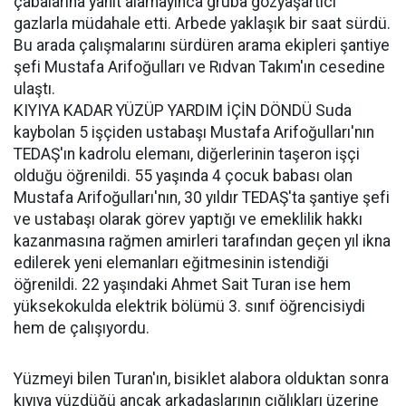
çabalarına yanıt alamayınca gruba gözyaşartıcı
gazlarla müdahale etti. Arbede yaklaşık bir saat sürdü.
Bu arada çalışmalarını sürdüren arama ekipleri şantiye
şefi Mustafa Arifoğulları ve Rıdvan Takım'ın cesedine
ulaştı.
KIYIYA KADAR YÜZÜP YARDIM İÇİN DÖNDÜ Suda
kaybolan 5 işçiden ustabaşı Mustafa Arifoğulları'nın
TEDAŞ'ın kadrolu elemanı, diğerlerinin taşeron işçi
olduğu öğrenildi. 55 yaşında 4 çocuk babası olan
Mustafa Arifoğulları'nın, 30 yıldır TEDAŞ'ta şantiye şefi
ve ustabaşı olarak görev yaptığı ve emeklilik hakkı
kazanmasına rağmen amirleri tarafından geçen yıl ikna
edilerek yeni elemanları eğitmesinin istendiği
öğrenildi. 22 yaşındaki Ahmet Sait Turan ise hem
yüksekokulda elektrik bölümü 3. sınıf öğrencisiydi
hem de çalışıyordu.
Yüzmeyi bilen Turan'ın, bisiklet alabora olduktan sonra
kıyıya yüzdüğü ancak arkadaşlarının çığlıkları üzerine