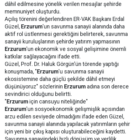
dâhil edilmesine yönelik verilen mesajlar şehirde
memnuniyet oluşturdu.
Açılış törenini değerlendiren ER-VAK Başkanı Erdal
Güzel,
Erzurum
'un savunma sanayii alanında daha
aktif rol üstlenmesi gerektiğini belirterek, savunma
sanayii kuruluşlarının şehirde yatırım yapmasının
Erzurum
'un ekonomik ve sosyal gelişimine önemli
katkılar sağlayacağını ifade etti.
Güzel, Prof. Dr. Haluk Görgün'ün törende yaptığı
konuşmada, "
Erzurum
'u savunma sanayii
ekosistemine daha güçlü şekilde dâhil etmeyi
düşünüyoruz" sözlerinin
Erzurum
adına son derece
sevindirici olduğunu belirtti.
"
Erzurum
için cansuyu niteliğinde"
Erzurum
'un sosyoekonomik gelişmişlik açısından
arzu edilen seviyede olmadığını ifade eden Güzel,
savunma sanayii alanında yapılacak yatırımların şehir
için yeni bir çıkış kapısı oluşturabileceğini kaydetti.
Savunma sanayiindeki hızlı dönüşüm ve yerlilik