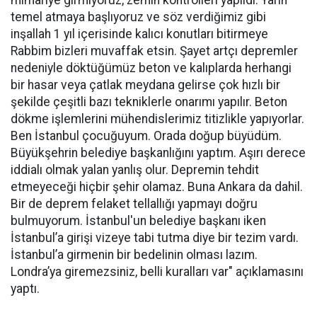
mimariye girmiyoruz, zemin kontrolleri yapıldı. Yarın
temel atmaya başlıyoruz ve söz verdiğimiz gibi
inşallah 1 yıl içerisinde kalıcı konutları bitirmeye
Rabbim bizleri muvaffak etsin. Şayet artçı depremler
nedeniyle döktüğümüz beton ve kalıplarda herhangi
bir hasar veya çatlak meydana gelirse çok hızlı bir
şekilde çeşitli bazı tekniklerle onarımı yapılır. Beton
dökme işlemlerini mühendislerimiz titizlikle yapıyorlar.
Ben İstanbul çocuğuyum. Orada doğup büyüdüm.
Büyükşehrin belediye başkanlığını yaptım. Aşırı derece
iddialı olmak yalan yanlış olur. Depremin tehdit
etmeyeceği hiçbir şehir olamaz. Buna Ankara da dahil.
Bir de deprem felaket tellallığı yapmayı doğru
bulmuyorum. İstanbul'un belediye başkanı iken
İstanbul’a girişi vizeye tabi tutma diye bir tezim vardı.
İstanbul’a girmenin bir bedelinin olması lazım.
Londra’ya giremezsiniz, belli kuralları var" açıklamasını
yaptı.