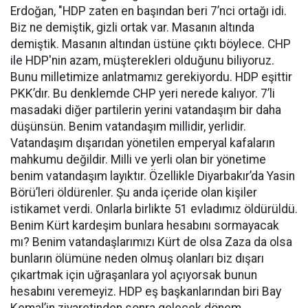
Erdoğan, "HDP zaten en başından beri 7’nci ortağı idi.
Biz ne demiştik, gizli ortak var. Masanın altında
demiştik. Masanın altından üstüne çıktı böylece. CHP
ile HDP'nin azam, müşterekleri olduğunu biliyoruz.
Bunu milletimize anlatmamız gerekiyordu. HDP eşittir
PKK’dır. Bu denklemde CHP yeri nerede kalıyor. 7’li
masadaki diğer partilerin yerini vatandaşım bir daha
düşünsün. Benim vatandaşım millidir, yerlidir.
Vatandaşım dışarıdan yönetilen emperyal kafaların
mahkumu değildir. Milli ve yerli olan bir yönetime
benim vatandaşım layıktır. Özellikle Diyarbakır’da Yasin
Börü’leri öldürenler. Şu anda içeride olan kişiler
istikamet verdi. Onlarla birlikte 51 evladımız öldürüldü.
Benim Kürt kardeşim bunlara hesabını sormayacak
mı? Benim vatandaşlarımızı Kürt de olsa Zaza da olsa
bunların ölümüne neden olmuş olanları biz dışarı
çıkartmak için uğraşanlara yol açıyorsak bunun
hesabını veremeyiz. HDP eş başkanlarından biri Bay