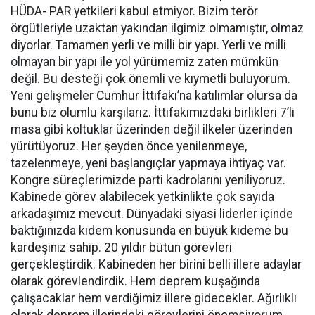
HÜDA- PAR yetkileri kabul etmiyor. Bizim terör
örgütleriyle uzaktan yakından ilgimiz olmamıştır, olmaz
diyorlar. Tamamen yerli ve milli bir yapı. Yerli ve milli
olmayan bir yapı ile yol yürümemiz zaten mümkün
değil. Bu desteği çok önemli ve kıymetli buluyorum.
Yeni gelişmeler Cumhur İttifakı’na katılımlar olursa da
bunu biz olumlu karşılarız. İttifakımızdaki birlikleri 7’li
masa gibi koltuklar üzerinden değil ilkeler üzerinden
yürütüyoruz. Her şeyden önce yenilenmeye,
tazelenmeye, yeni başlangıçlar yapmaya ihtiyaç var.
Kongre süreçlerimizde parti kadrolarını yeniliyoruz.
Kabinede görev alabilecek yetkinlikte çok sayıda
arkadaşımız mevcut. Dünyadaki siyasi liderler içinde
baktığınızda kıdem konusunda en büyük kıdeme bu
kardeşiniz sahip. 20 yıldır bütün görevleri
gerçekleştirdik. Kabineden her birini belli illere adaylar
olarak görevlendirdik. Hem deprem kuşağında
çalışacaklar hem verdiğimiz illere gidecekler. Ağırlıklı