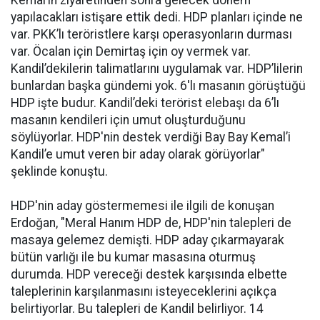
Kemal’in ziyaretinden sonra gelecek dönem
yapılacakları istişare ettik dedi. HDP planları içinde ne
var. PKK’lı teröristlere karşı operasyonların durması
var. Öcalan için Demirtaş için oy vermek var.
Kandil’dekilerin talimatlarını uygulamak var. HDP’lilerin
bunlardan başka gündemi yok. 6'lı masanın görüştüğü
HDP işte budur. Kandil’deki terörist elebaşı da 6’lı
masanın kendileri için umut oluşturduğunu
söylüyorlar. HDP'nin destek verdiği Bay Bay Kemal’i
Kandil’e umut veren bir aday olarak görüyorlar"
şeklinde konuştu.
HDP'nin aday göstermemesi ile ilgili de konuşan
Erdoğan, "Meral Hanım HDP de, HDP'nin talepleri de
masaya gelemez demişti. HDP aday çıkarmayarak
bütün varlığı ile bu kumar masasına oturmuş
durumda. HDP vereceği destek karşısında elbette
taleplerinin karşılanmasını isteyeceklerini açıkça
belirtiyorlar. Bu talepleri de Kandil belirliyor. 14