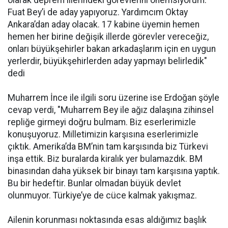
olarak deprem illerindeki görevlerini önemsiyorum.
Fuat Bey’i de aday yapıyoruz. Yardımcım Oktay
Ankara’dan aday olacak. 17 kabine üyemin hemen
hemen her birine değişik illerde görevler vereceğiz,
onları büyükşehirler bakan arkadaşlarım için en uygun
yerlerdir, büyükşehirlerden aday yapmayı belirledik"
dedi
Muharrem İnce ile ilgili soru üzerine ise Erdoğan şöyle
cevap verdi, "Muharrem Bey ile ağız dalaşına zihinsel
repliğe girmeyi doğru bulmam. Biz eserlerimizle
konuşuyoruz. Milletimizin karşısına eserlerimizle
çıktık. Amerika’da BM’nin tam karşısında biz Türkevi
inşa ettik. Biz buralarda kiralık yer bulamazdık. BM
binasından daha yüksek bir binayı tam karşısına yaptık.
Bu bir hedeftir. Bunlar olmadan büyük devlet
olunmuyor. Türkiye’ye de cüce kalmak yakışmaz.
Ailenin korunması noktasında esas aldığımız başlık