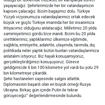
olduğu bir dönemde müziksiz bir kampanya süreci
yaşayacağız. Şehirlerimizde her bir vatandaşımızın
kapısını çalacağız. Bizim bagajımız dolu. Türkiye
Yüzyılı vizyonumuza vatandaşlarımızı ortak edecek
büyük ve güçlü Türkiye imarında her bir insanımıza
ihtiyacımız olduğunu anlatacağız. Milletimiz 20 yılda
samimiyetimizi gördü bize inandı. Bizim bu 20 yılda
ürettiklerimiz, yaptıklarımız ülkemize eğitimde,
sağlıkta, emniyette, adalette, ulaşımda, tarımda, dış
politikada neler yaptık bütün bunları vatandaşlarımıza
anlatalım istiyoruz. Biz hayali konuşamıyoruz,
gerçekleştirdiğimizi konuşuyoruz. Göreve
geldiğimizde 6 bin 100 kilometre yol vardı bu yolu 29
bin kilometreye çıkardık.
Şehir hastaneleri sayesinde salgını atlattık.
Diplomasinin başarılı olan en büyük örneği Rusya
Ukrayna. Birkaç gün içinde Putin ile tekrar
görüşeceğiz" değerlendirmesinde bulundu.