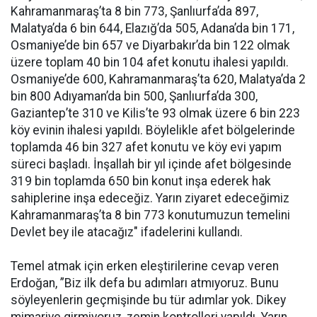
Kahramanmaraş’ta 8 bin 773, Şanlıurfa’da 897,
Malatya’da 6 bin 644, Elazığ’da 505, Adana’da bin 171,
Osmaniye’de bin 657 ve Diyarbakır’da bin 122 olmak
üzere toplam 40 bin 104 afet konutu ihalesi yapıldı.
Osmaniye’de 600, Kahramanmaraş’ta 620, Malatya’da 2
bin 800 Adıyaman’da bin 500, Şanlıurfa’da 300,
Gaziantep’te 310 ve Kilis’te 93 olmak üzere 6 bin 223
köy evinin ihalesi yapıldı. Böylelikle afet bölgelerinde
toplamda 46 bin 327 afet konutu ve köy evi yapım
süreci başladı. İnşallah bir yıl içinde afet bölgesinde
319 bin toplamda 650 bin konut inşa ederek hak
sahiplerine inşa edeceğiz. Yarın ziyaret edeceğimiz
Kahramanmaraş’ta 8 bin 773 konutumuzun temelini
Devlet bey ile atacağız" ifadelerini kullandı.
Temel atmak için erken eleştirilerine cevap veren
Erdoğan, ”Biz ilk defa bu adımları atmıyoruz. Bunu
söyleyenlerin geçmişinde bu tür adımlar yok. Dikey