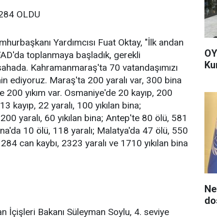
 284 OLDU
Cumhurbaşkanı Yardımcısı Fuat Oktay, "İlk andan
OY
AFAD'da toplanmaya başladık, gerekli
Ku
z sahada. Kahramanmaraş'ta 70 vatandaşımızı
min ediyoruz. Maraş'ta 200 yaralı var, 300 bina
ı ve 200 yıkım var. Osmaniye'de 20 kayıp, 200
13 kayıp, 22 yaralı, 100 yıkılan bina;
200 yaralı, 60 yıkılan bina; Antep'te 80 ölü, 581
Adana'da 10 ölü, 118 yaralı; Malatya'da 47 ölü, 550
; 284 can kaybı, 2323 yaralı ve 1710 yıkılan bina
Ne
do
 İçişleri Bakanı Süleyman Soylu, 4. seviye