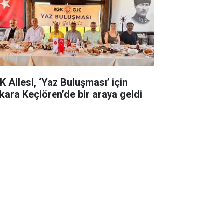
K Ailesi, ‘Yaz Buluşması’ için
kara Keçiören’de bir araya geldi