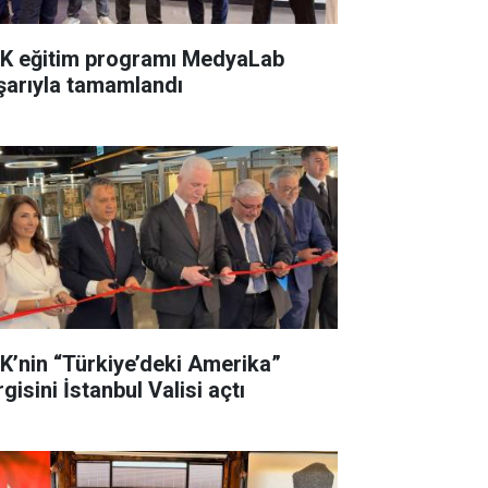
K eğitim programı MedyaLab
şarıyla tamamlandı
K’nin “Türkiye’deki Amerika”
gisini İstanbul Valisi açtı