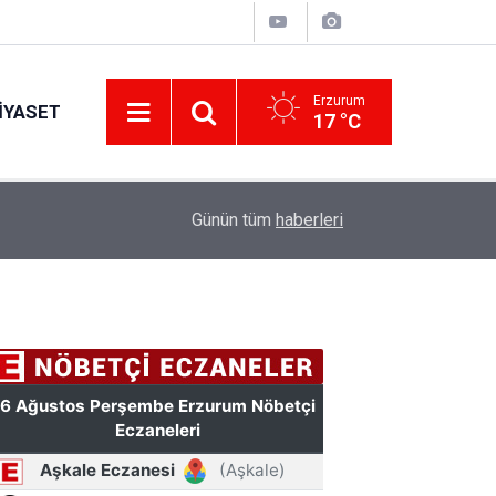
Erzurum
IYASET
17 °C
12:25
YÜRÜYEN PARALAR MANGASI
Günün tüm
haberleri