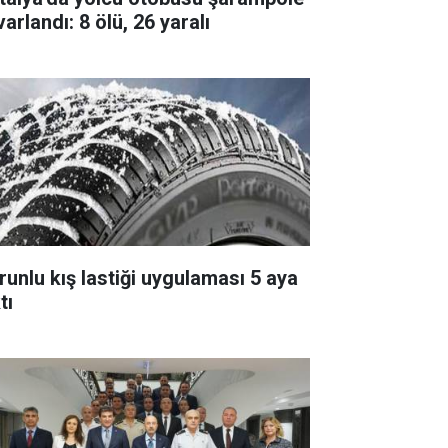
arlandı: 8 ölü, 26 yaralı
runlu kış lastiği uygulaması 5 aya
tı