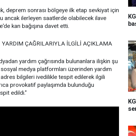
k, deprem sonrası bölgeye ilk etap sevkiyat için
KG
 ancak ilerleyen saatlerde olabilecek ilave
ba
ye'de kan bağışına davet etti.
YARDIM ÇAĞRILARIYLA İLGİLİ AÇIKLAMA
yadan yardım çağrısında bulunanlara ilişkin şu
 sosyal medya platformları üzerinden yardım
es bilgileri ivedilikle tespit edilerek ilgili
yrıca provokatif paylaşımda bulunduğu
pit edildi."
KG
ser