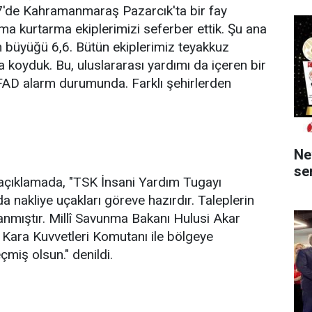
.17'de Kahramanmaraş Pazarcık'ta bir fay
 kurtarma ekiplerimizi seferber ettik. Şu ana
n büyüğü 6,6. Bütün ekiplerimiz teyakkuz
 koyduk. Bu, uluslararası yardımı da içeren bir
FAD alarm durumunda. Farklı şehirlerden
Ne
ser
 açıklamada, "TSK İnsani Yardım Tugayı
a nakliye uçakları göreve hazırdır. Taleplerin
anmıştır. Millî Savunma Bakanı Hulusi Akar
Kara Kuvvetleri Komutanı ile bölgeye
miş olsun." denildi.