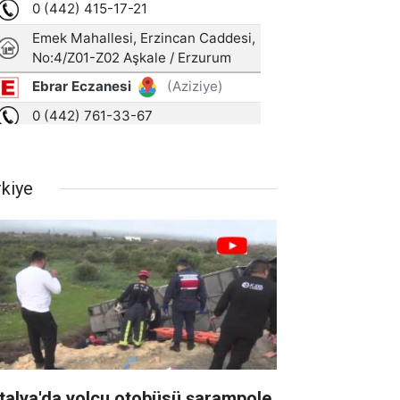
rkiye
talya'da yolcu otobüsü şarampole