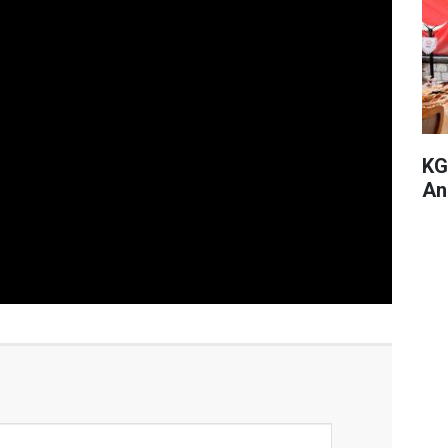
KG
An