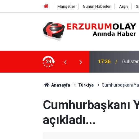
Manşetler
Günün Haberleri
Arşiv
S
ki dalgıca tutuklama
24
12:29
Anasayfa
Türkiye
Cumhurbaşkanı Yard
Cumhurbaşkanı Y
açıkladı...