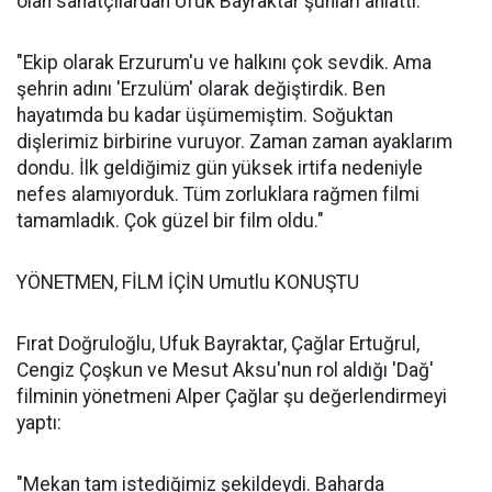
olan sanatçılardan Ufuk Bayraktar şunları anlattı:
"Ekip olarak Erzurum'u ve halkını çok sevdik. Ama
şehrin adını 'Erzulüm' olarak değiştirdik. Ben
hayatımda bu kadar üşümemiştim. Soğuktan
dişlerimiz birbirine vuruyor. Zaman zaman ayaklarım
dondu. İlk geldiğimiz gün yüksek irtifa nedeniyle
nefes alamıyorduk. Tüm zorluklara rağmen filmi
tamamladık. Çok güzel bir film oldu."
YÖNETMEN, FİLM İÇİN Umutlu KONUŞTU
Fırat Doğruloğlu, Ufuk Bayraktar, Çağlar Ertuğrul,
Cengiz Çoşkun ve Mesut Aksu'nun rol aldığı 'Dağ'
filminin yönetmeni Alper Çağlar şu değerlendirmeyi
yaptı:
"Mekan tam istediğimiz şekildeydi. Baharda