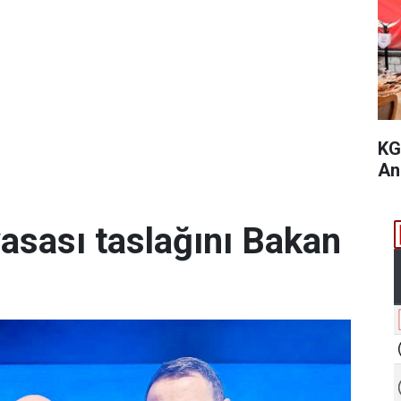
KG
An
yasası taslağını Bakan