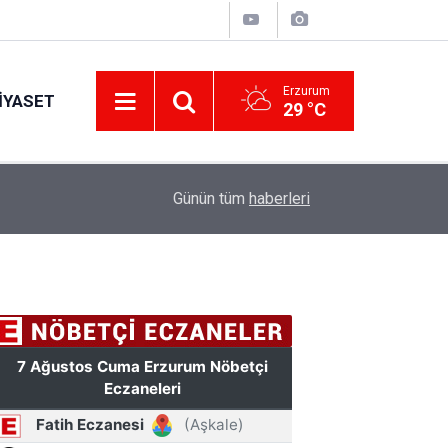
Erzurum
IYASET
29 °C
17:34
Erzurum’da gıda ve yem işletmelerine sıkı marka
Günün tüm
haberleri