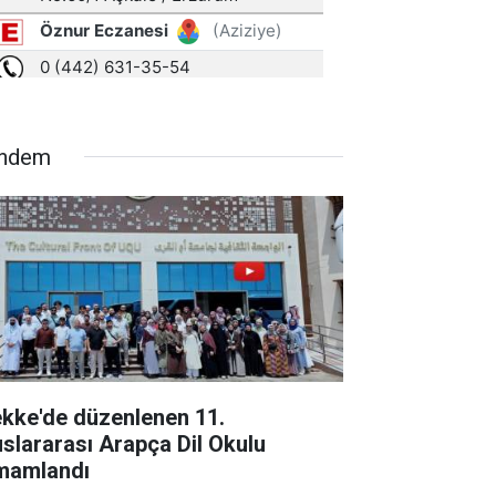
ndem
kke'de düzenlenen 11.
uslararası Arapça Dil Okulu
mamlandı