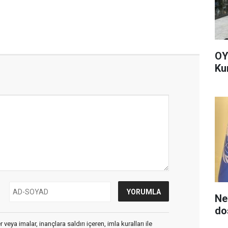
OY
Ku
Ne
do
veya imalar, inançlara saldırı içeren, imla kuralları ile