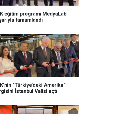
K eğitim programı MedyaLab
şarıyla tamamlandı
K’nin “Türkiye’deki Amerika”
gisini İstanbul Valisi açtı