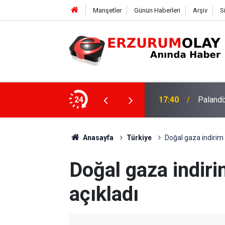
Manşetler
Günün Haberleri
Arşiv
S
su
24
17:37
TÜBİTAK
Anasayfa
Türkiye
Doğal gaza indirim 
Doğal gaza indir
açıkladı