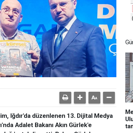
Gü
Me
m, Iğdır'da düzenlenen 13. Dijital Medya
Ul
yı'nda Adalet Bakanı Akın Gürlek'e
ta