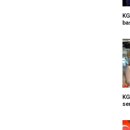
KG
ba
KG
ser