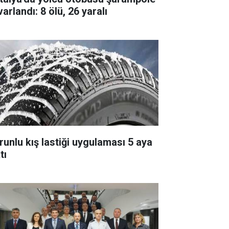
arlandı: 8 ölü, 26 yaralı
runlu kış lastiği uygulaması 5 aya
tı