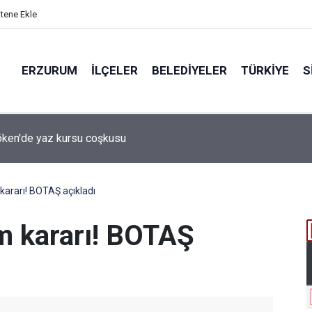
itene Ekle
ERZURUM
İLÇELER
BELEDIYELER
TÜRKIYE
S
 desteği aldı
kararı! BOTAŞ açıkladı
im kararı! BOTAŞ