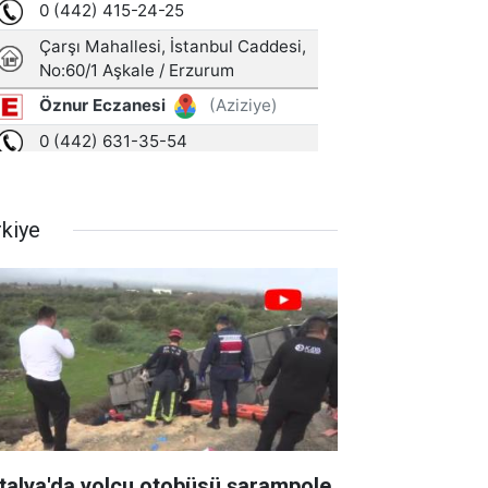
rkiye
talya'da yolcu otobüsü şarampole