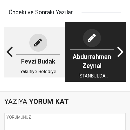
Önceki ve Sonraki Yazılar
Abdurrahman
Fevzi Budak
Zeynal
Yakutiye Belediye
İSTANBULDA
Başkanı Sayın
YAPILAN ERZURUM
Mahmut Uçar
TANITIM
GÜNLERİNDE HAYAL
YAZIYA
YORUM KAT
KIRIKLIĞI