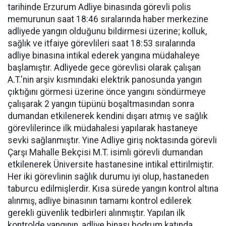
tarihinde Erzurum Adliye binasında görevli polis
memurunun saat 18:46 sıralarında haber merkezine
adliyede yangın olduğunu bildirmesi üzerine; kolluk,
sağlık ve itfaiye görevlileri saat 18:53 sıralarında
adliye binasına intikal ederek yangına müdahaleye
başlamıştır. Adliyede gece görevlisi olarak çalışan
A.T.'nin arşiv kısmındaki elektrik panosunda yangın
çıktığını görmesi üzerine önce yangını söndürmeye
çalışarak 2 yangın tüpünü boşaltmasından sonra
dumandan etkilenerek kendini dışarı atmış ve sağlık
görevlilerince ilk müdahalesi yapılarak hastaneye
sevki sağlanmıştır. Yine Adliye giriş noktasında görevli
Çarşı Mahalle Bekçisi M.T. isimli görevli dumandan
etkilenerek Üniversite hastanesine intikal ettirilmiştir.
Her iki görevlinin sağlık durumu iyi olup, hastaneden
taburcu edilmişlerdir. Kısa sürede yangın kontrol altına
alınmış, adliye binasının tamamı kontrol edilerek
gerekli güvenlik tedbirleri alınmıştır. Yapılan ilk
kontrolde yangının, adliye binası bodrum katında