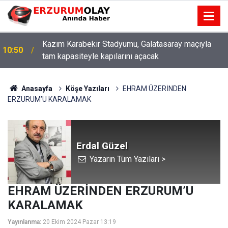
Kazım Karabekir Stadyumu, Galatasaray maçıyla
10:50
tam kapasiteyle kapılarını açacak
ETSO ve İSO mesleki eğitim protokolü kapsamında
10:44
yürütme kurulu toplandı
Anasayfa
Köşe Yazıları
EHRAM ÜZERİNDEN
ERZURUM’U KARALAMAK
Erdal Güzel
Yazarın Tüm Yazıları >
EHRAM ÜZERİNDEN ERZURUM’U
KARALAMAK
Yayınlanma:
20 Ekim 2024 Pazar 13:19