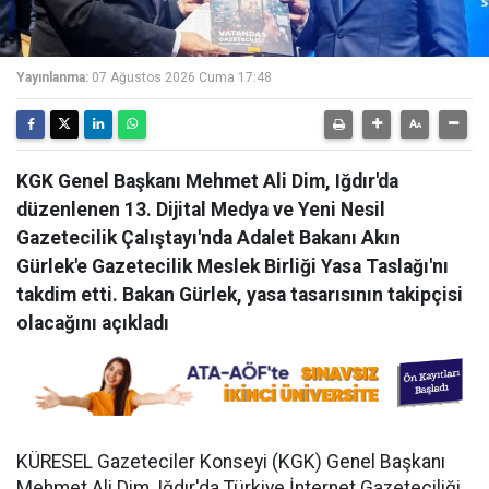
Yayınlanma:
07 Ağustos 2026 Cuma 17:48
KGK Genel Başkanı Mehmet Ali Dim, Iğdır'da
düzenlenen 13. Dijital Medya ve Yeni Nesil
Gazetecilik Çalıştayı'nda Adalet Bakanı Akın
Gürlek'e Gazetecilik Meslek Birliği Yasa Taslağı'nı
takdim etti. Bakan Gürlek, yasa tasarısının takipçisi
olacağını açıkladı
KÜRESEL Gazeteciler Konseyi (KGK) Genel Başkanı
Mehmet Ali Dim, Iğdır'da Türkiye İnternet Gazeteciliği