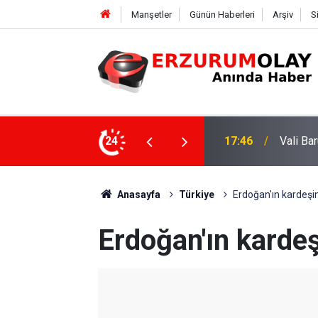
Manşetler
Günün Haberleri
Arşiv
S
ngelli annelerini bir araya getirdi
24
17:46
Vali Ba
Anasayfa
Türkiye
Erdoğan'ın kardeşin
Erdoğan'ın kardeş