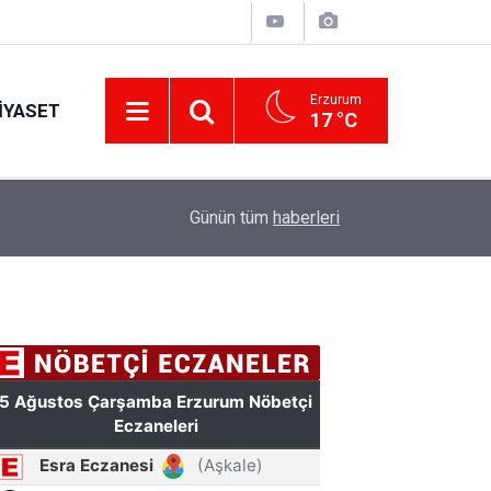
Erzurum
IYASET
17 °C
17:42
Şenkaya Belediye Başkanı Görbil Özcan partisind
Günün tüm
haberleri