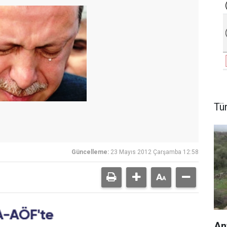
Tü
Güncelleme:
23 Mayıs 2012 Çarşamba 12:58
An