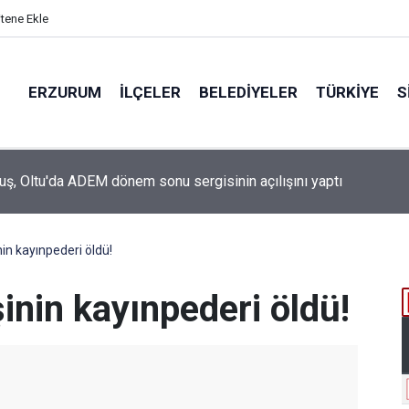
itene Ekle
ERZURUM
İLÇELER
BELEDIYELER
TÜRKIYE
S
ruş, Oltu'da ADEM dönem sonu sergisinin açılışını yaptı
in kayınpederi öldü!
inin kayınpederi öldü!