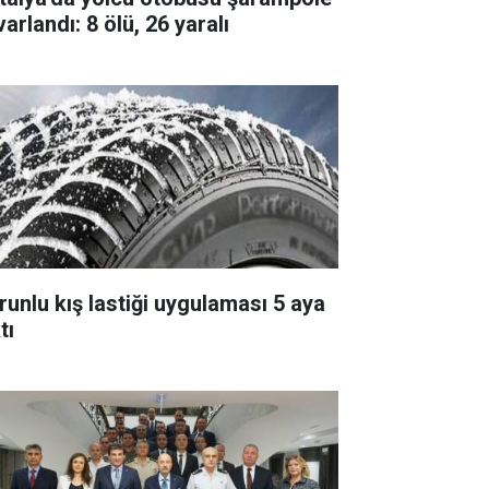
arlandı: 8 ölü, 26 yaralı
runlu kış lastiği uygulaması 5 aya
tı