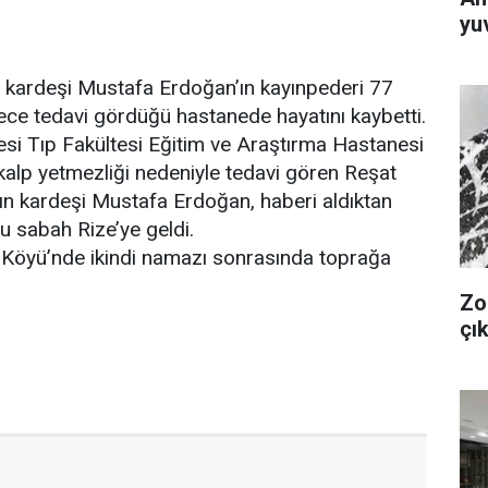
yuv
ardeşi Mustafa Erdoğan’ın kayınpederi 77
gece tedavi gördüğü hastanede hayatını kaybetti.
si Tıp Fakültesi Eğitim ve Araştırma Hastanesi
kalp yetmezliği nedeniyle tedavi gören Reşat
n’ın kardeşi Mustafa Erdoğan, haberi aldıktan
u sabah Rize’ye geldi.
y Köyü’nde ikindi namazı sonrasında toprağa
Zo
çık