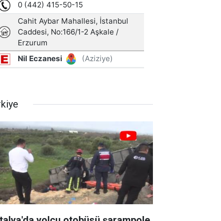
rkiye
talya'da yolcu otobüsü şarampole