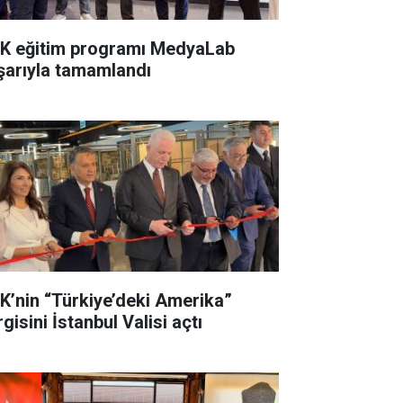
K eğitim programı MedyaLab
şarıyla tamamlandı
K’nin “Türkiye’deki Amerika”
gisini İstanbul Valisi açtı