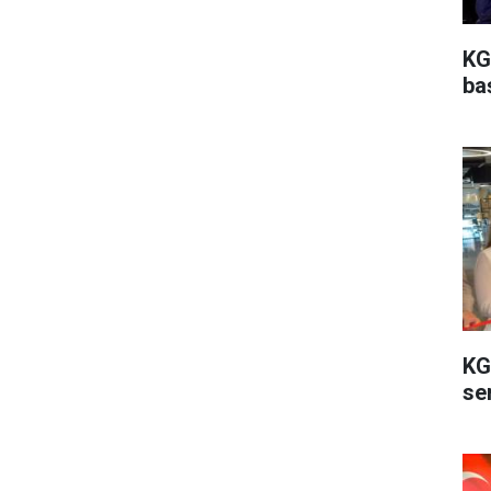
KG
ba
KG
ser