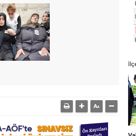
İlç
Va