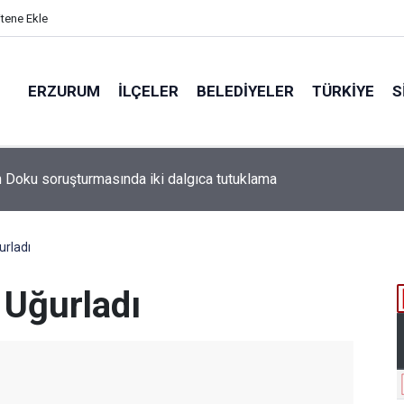
itene Ekle
ERZURUM
İLÇELER
BELEDIYELER
TÜRKIYE
S
urladı
 Uğurladı