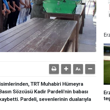
Er
isimlerinden, TRT Muhabiri Hümeyra
 Basın Sözcüsü Kadir Pardeli'nin babası
Er
te
kaybetti. Pardeli, sevenlerinin dualarıyla