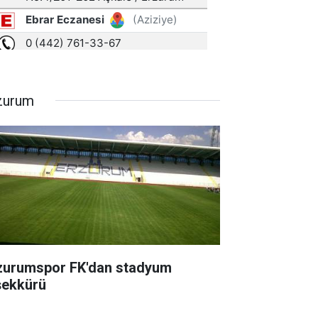
zurum
zurumspor FK'dan stadyum
şekkürü