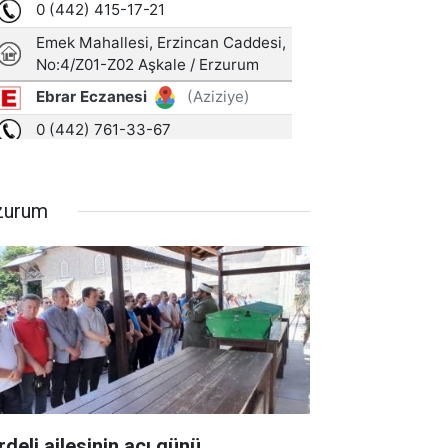
zurum
rdeli ailesinin acı günü