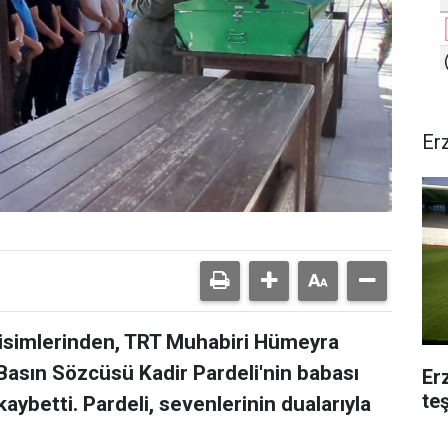
Er
isimlerinden, TRT Muhabiri Hümeyra
 Basın Sözcüsü Kadir Pardeli'nin babası
Er
te
kaybetti. Pardeli, sevenlerinin dualarıyla