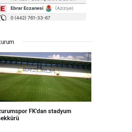
zurum
zurumspor FK'dan stadyum
şekkürü