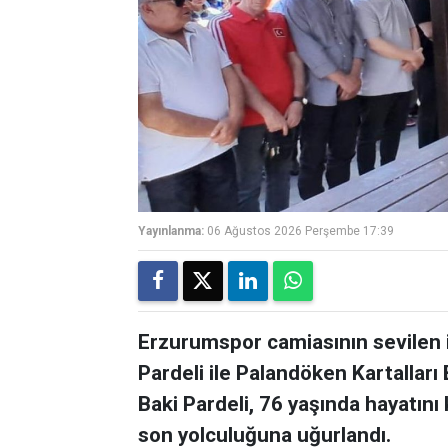
Yayınlanma:
06 Ağustos 2026 Perşembe 17:39
Erzurumspor camiasının sevilen 
Pardeli ile Palandöken Kartalları
Baki Pardeli, 76 yaşında hayatını 
son yolculuğuna uğurlandı.