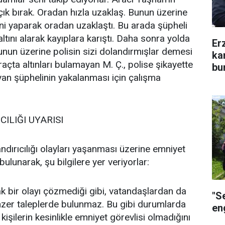
çık bırak. Oradan hızla uzaklaş. Bunun üzerine
eni yaparak oradan uzaklaştı. Bu arada şüpheli
ını alarak kayıplara karıştı. Daha sonra yolda
Er
unun üzerine polisin sizi dolandırmışlar demesi
ka
raçta altınları bulamayan M. Ç., polise şikayette
bu
yan şüphelinin yakalanması için çalışma
ILIĞI UYARISI
ndırıcılığı olayları yaşanması üzerine emniyet
bulunarak, şu bilgilere yer veriyorlar:
rak bir olayı çözmediği gibi, vatandaşlardan da
"S
benzer taleplerde bulunmaz. Bu gibi durumlarda
eng
işilerin kesinlikle emniyet görevlisi olmadığını