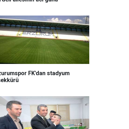
zurumspor FK'dan stadyum
şekkürü