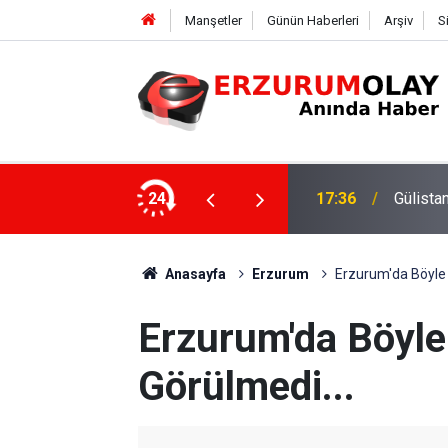
Manşetler
Günün Haberleri
Arşiv
S
ki dalgıca tutuklama
24
12:29
Anasayfa
Erzurum
Erzurum'da Böyle D
Erzurum'da Böyle 
Görülmedi...