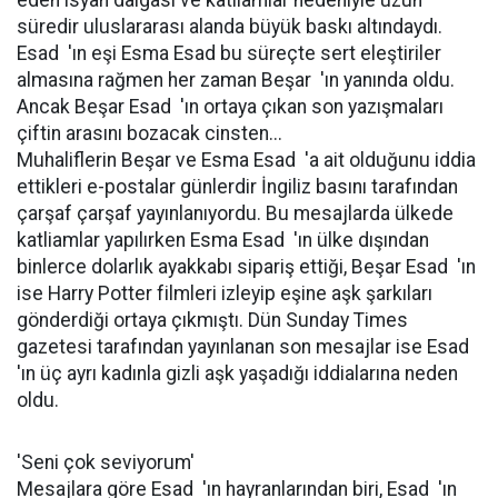
eden isyan dalgası ve katliamlar nedeniyle uzun
süredir uluslararası alanda büyük baskı altındaydı.
Esad 'ın eşi Esma Esad bu süreçte sert eleştiriler
almasına rağmen her zaman Beşar 'ın yanında oldu.
Ancak Beşar Esad 'ın ortaya çıkan son yazışmaları
çiftin arasını bozacak cinsten...
Muhaliflerin Beşar ve Esma Esad 'a ait olduğunu iddia
ettikleri e-postalar günlerdir İngiliz basını tarafından
çarşaf çarşaf yayınlanıyordu. Bu mesajlarda ülkede
katliamlar yapılırken Esma Esad 'ın ülke dışından
binlerce dolarlık ayakkabı sipariş ettiği, Beşar Esad 'ın
ise Harry Potter filmleri izleyip eşine aşk şarkıları
gönderdiği ortaya çıkmıştı. Dün Sunday Times
gazetesi tarafından yayınlanan son mesajlar ise Esad
'ın üç ayrı kadınla gizli aşk yaşadığı iddialarına neden
oldu.
'Seni çok seviyorum'
Mesajlara göre Esad 'ın hayranlarından biri, Esad 'ın