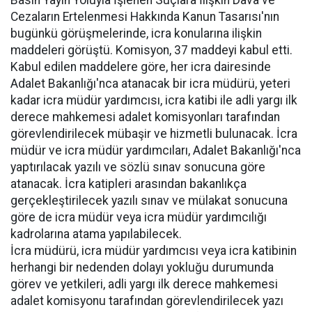
Basın Yayın Yoluyla İşlenen Suçlara İlişkin Dava ve
Cezaların Ertelenmesi Hakkında Kanun Tasarısı'nın
bugünkü görüşmelerinde, icra konularına ilişkin
maddeleri görüştü. Komisyon, 37 maddeyi kabul etti.
Kabul edilen maddelere göre, her icra dairesinde
Adalet Bakanlığı'nca atanacak bir icra müdürü, yeteri
kadar icra müdür yardımcısı, icra katibi ile adli yargı ilk
derece mahkemesi adalet komisyonları tarafından
görevlendirilecek mübaşir ve hizmetli bulunacak. İcra
müdür ve icra müdür yardımcıları, Adalet Bakanlığı'nca
yaptırılacak yazılı ve sözlü sınav sonucuna göre
atanacak. İcra katipleri arasından bakanlıkça
gerçekleştirilecek yazılı sınav ve mülakat sonucuna
göre de icra müdür veya icra müdür yardımcılığı
kadrolarına atama yapılabilecek.
İcra müdürü, icra müdür yardımcısı veya icra katibinin
herhangi bir nedenden dolayı yokluğu durumunda
görev ve yetkileri, adli yargı ilk derece mahkemesi
adalet komisyonu tarafından görevlendirilecek yazı