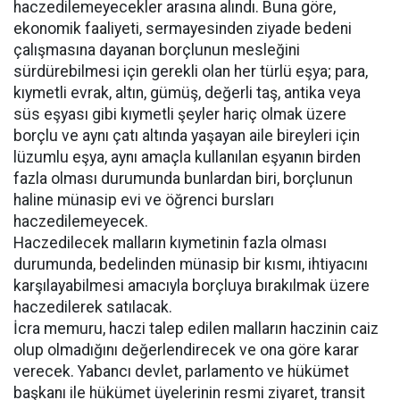
haczedilemeyecekler arasına alındı. Buna göre,
ekonomik faaliyeti, sermayesinden ziyade bedeni
çalışmasına dayanan borçlunun mesleğini
sürdürebilmesi için gerekli olan her türlü eşya; para,
kıymetli evrak, altın, gümüş, değerli taş, antika veya
süs eşyası gibi kıymetli şeyler hariç olmak üzere
borçlu ve aynı çatı altında yaşayan aile bireyleri için
lüzumlu eşya, aynı amaçla kullanılan eşyanın birden
fazla olması durumunda bunlardan biri, borçlunun
haline münasip evi ve öğrenci bursları
haczedilemeyecek.
Haczedilecek malların kıymetinin fazla olması
durumunda, bedelinden münasip bir kısmı, ihtiyacını
karşılayabilmesi amacıyla borçluya bırakılmak üzere
haczedilerek satılacak.
İcra memuru, haczi talep edilen malların haczinin caiz
olup olmadığını değerlendirecek ve ona göre karar
verecek. Yabancı devlet, parlamento ve hükümet
başkanı ile hükümet üyelerinin resmi ziyaret, transit