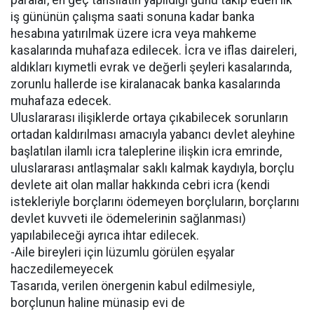
paralar, en geç tahsilatın yapıldığı günü takip eden ilk
iş gününün çalışma saati sonuna kadar banka
hesabına yatırılmak üzere icra veya mahkeme
kasalarında muhafaza edilecek. İcra ve iflas daireleri,
aldıkları kıymetli evrak ve değerli şeyleri kasalarında,
zorunlu hallerde ise kiralanacak banka kasalarında
muhafaza edecek.
Uluslararası ilişiklerde ortaya çıkabilecek sorunların
ortadan kaldırılması amacıyla yabancı devlet aleyhine
başlatılan ilamlı icra taleplerine ilişkin icra emrinde,
uluslararası antlaşmalar saklı kalmak kaydıyla, borçlu
devlete ait olan mallar hakkında cebri icra (kendi
istekleriyle borçlarını ödemeyen borçluların, borçlarını
devlet kuvveti ile ödemelerinin sağlanması)
yapılabileceği ayrıca ihtar edilecek.
-Aile bireyleri için lüzumlu görülen eşyalar
haczedilemeyecek
Tasarıda, verilen önergenin kabul edilmesiyle,
borçlunun haline münasip evi de