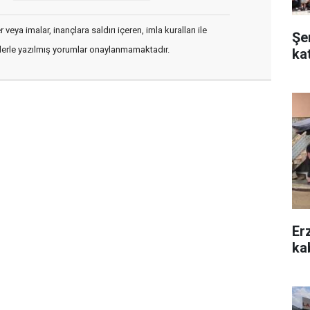
veya imalar, inançlara saldırı içeren, imla kuralları ile
Şe
flerle yazılmış yorumlar onaylanmamaktadır.
ka
Er
kab