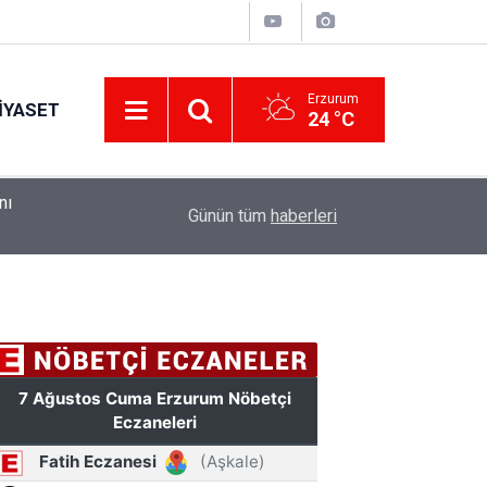
Erzurum
IYASET
24 °C
ndı
10:41
Erzurum Adliyesi'nde yangın: 2 kişi dumandan et
Günün tüm
haberleri