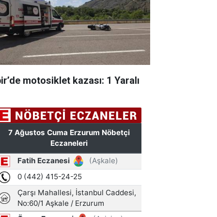
pir’de motosiklet kazası: 1 Yaralı