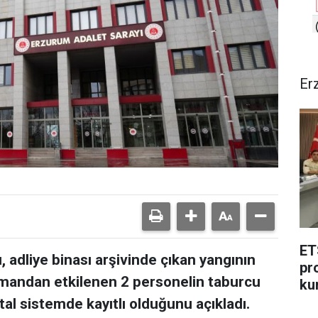
Er
ET
 adliye binası arşivinde çıkan yangının
pr
mandan etkilenen 2 personelin taburcu
ku
ital sistemde kayıtlı olduğunu açıkladı.