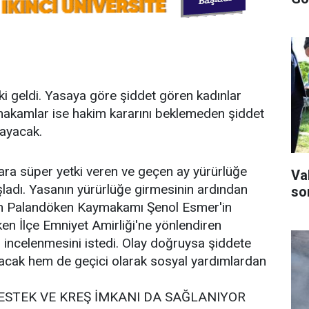
 geldi. Yasaya göre şiddet gören kadınlar
makamlar ise hakim kararını beklemeden şiddet
layacak.
ra süper yetki veren ve geçen ay yürürlüğe
Va
adı. Yasanın yürürlüğe girmesinin ardından
son
ın Palandöken Kaymakamı Şenol Esmer'in
öken İlçe Emniyet Amirliği'ne yönlendiren
incelenmesini istedi. Olay doğruysa şiddete
acak hem de geçici olarak sosyal yardımlardan
ESTEK VE KREŞ İMKANI DA SAĞLANIYOR