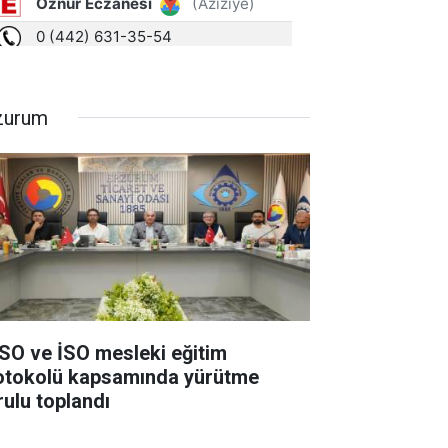
zurum
SO ve İSO mesleki eğitim
otokolü kapsamında yürütme
rulu toplandı