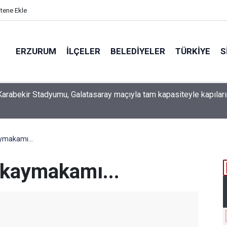
itene Ekle
ERZURUM
İLÇELER
BELEDIYELER
TÜRKIYE
S
 İSO mesleki eğitim protokolü kapsamında yürütme kurulu topla
ymakamı...
 kaymakamı...