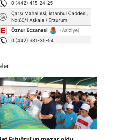
eler
let Ertuğrul'un mezar oldu