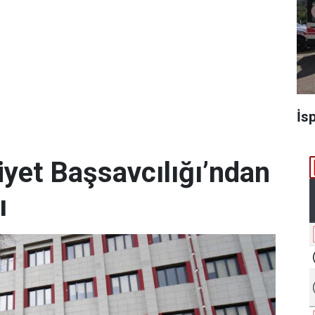
İs
et Başsavcılığı’ndan
ı