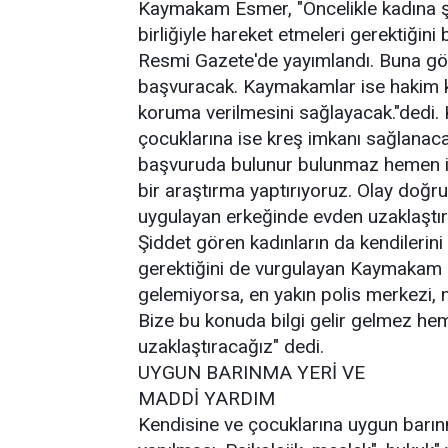
Kaymakam Esmer, "Öncelikle kadına şid
birliğiyle hareket etmeleri gerektiğini
Resmi Gazete'de yayımlandı. Buna gö
başvuracak. Kaymakamlar ise hakim k
koruma verilmesini sağlayacak."dedi. K
çocuklarına ise kreş imkanı sağlanac
başvuruda bulunur bulunmaz hemen ilç
bir araştırma yaptırıyoruz. Olay doğru
uygulayan erkeğinde evden uzaklaştır
Şiddet gören kadınların da kendilerin
gerektiğini de vurgulayan Kaymakam 
gelemiyorsa, en yakın polis merkezi, 
Bize bu konuda bilgi gelir gelmez he
uzaklaştıracağız" dedi.
UYGUN BARINMA YERİ VE
MADDİ YARDIM
Kendisine ve çocuklarına uygun barı