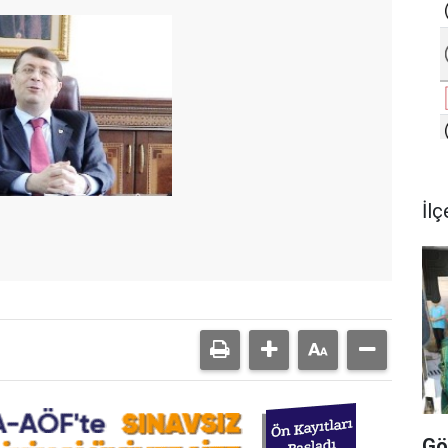
İlç
Gö