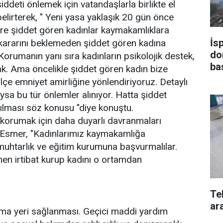
deti önlemek için vatandaşlarla birlikte el
 belirterek, " Yeni yasa yaklaşık 20 gün önce
re şiddet gören kadınlar kaymakamlıklara
İs
ararını beklemeden şiddet gören kadına
do
orumanın yanı sıra kadınların psikolojik destek,
ba
ak. Ama öncelikle şiddet gören kadın bize
e emniyet amirliğine yönlendiriyoruz. Detaylı
ysa bu tür önlemler alınıyor. Hatta şiddet
ılması söz konusu "diye konuştu.
i korumak için daha duyarlı davranmaları
Esmer, "Kadınlarımız kaymakamlığa
muhtarlık ve eğitim kurumuna başvurmalılar.
men irtibat kurup kadını o ortamdan
Te
ara
nma yeri sağlanması. Geçici maddi yardım