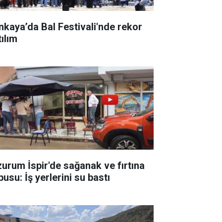
nkaya’da Bal Festivali'nde rekor
tılım
zurum İspir'de sağanak ve fırtına
usu: İş yerlerini su bastı