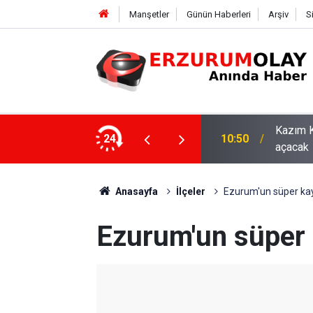
Manşetler
Günün Haberleri
Arşiv
S
asaray maçıyla tam kapasiteyle kapılarını
24
10:44
ETSO ve
Anasayfa
İlçeler
Ezurum'un süper ka
Ezurum'un süper