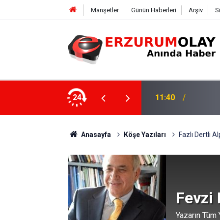
Manşetler
Günün Haberleri
Arşiv
S
24
11:37
TRT’Nİ
Anasayfa
Köşe Yazıları
Fazlı Dertli 
Fevzi
Yazarın Tüm Y