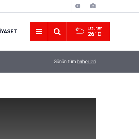
Erzurum
IYASET
26 °C
11:30
Günün tüm
haberleri