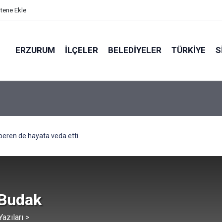
itene Ekle
ERZURUM
İLÇELER
BELEDIYELER
TÜRKIYE
S
N BÖLGEYE AÇILAN SESİ
Alperen de hayata veda etti
 Budak
azıları >