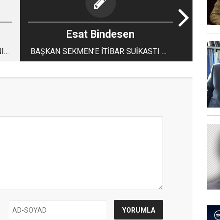
Esat Bindesen
I
BAŞKAN SEKMEN’E İTİBAR SUİKASTI MI
YAPILMAK İSTENİYOR