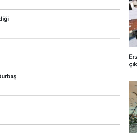
liği
Er
çı
 Durbaş