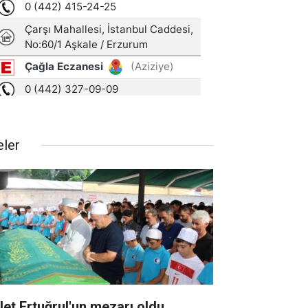
eler
let Ertuğrul'un mezarı oldu