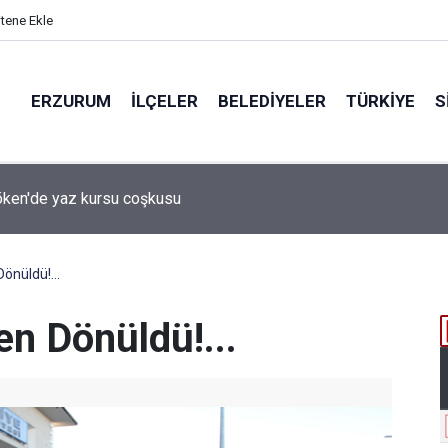
itene Ekle
ERZURUM
İLÇELER
BELEDIYELER
TÜRKIYE
S
 desteği aldı
önüldü!...
en Dönüldü!...