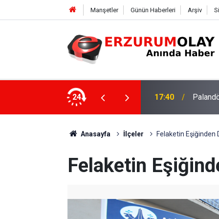
Manşetler
Günün Haberleri
Arşiv
S
su
24
17:37
TÜBİTAK
Anasayfa
İlçeler
Felaketin Eşiğinden D
Felaketin Eşiğind