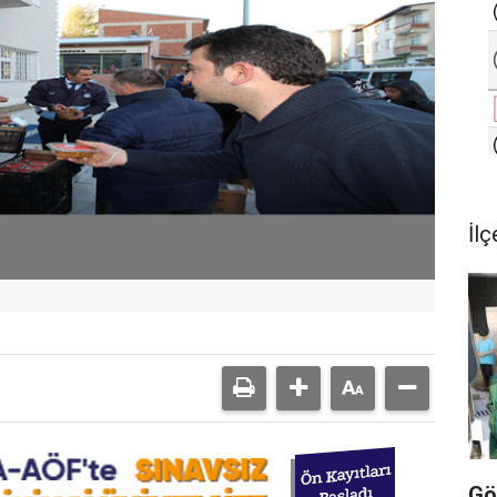
İlç
Gö