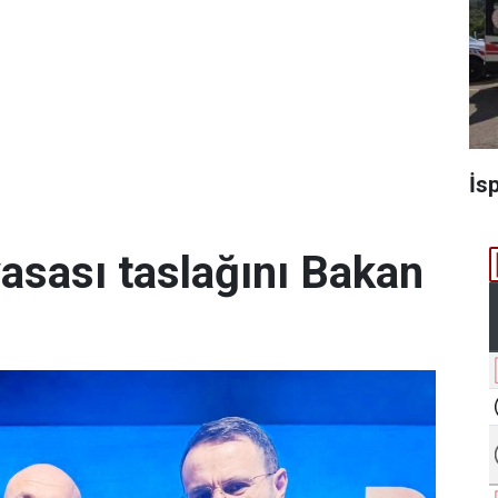
İs
yasası taslağını Bakan