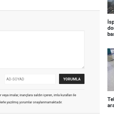
İs
do
ba
veya imalar, inançlara saldırı içeren, imla kuralları ile
Te
flerle yazılmış yorumlar onaylanmamaktadır.
ara