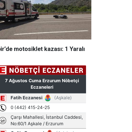
pir’de motosiklet kazası: 1 Yaralı