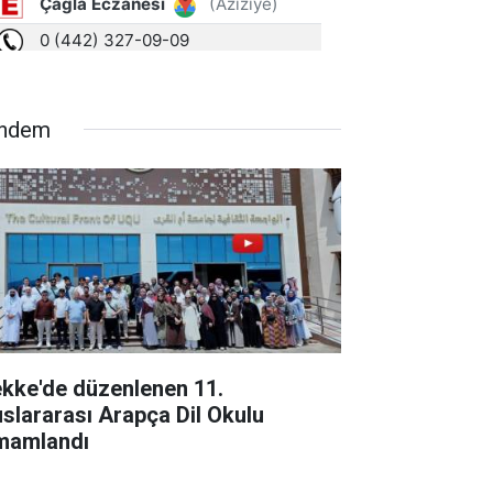
ndem
kke'de düzenlenen 11.
uslararası Arapça Dil Okulu
mamlandı