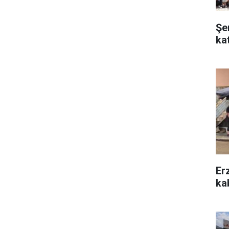
Şe
ka
Er
kab