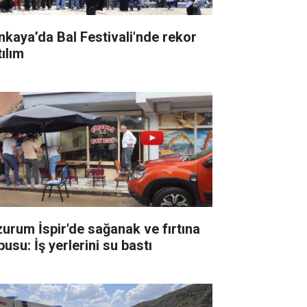
nkaya’da Bal Festivali'nde rekor
tılım
zurum İspir'de sağanak ve fırtına
usu: İş yerlerini su bastı