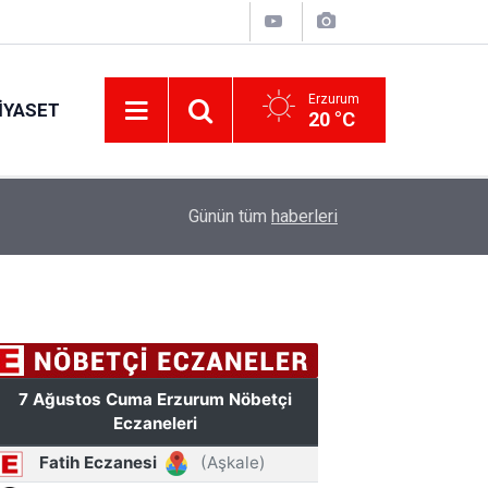
Erzurum
IYASET
20 °C
17:34
Erzurum’da gıda ve yem işletmelerine sıkı marka
Günün tüm
haberleri