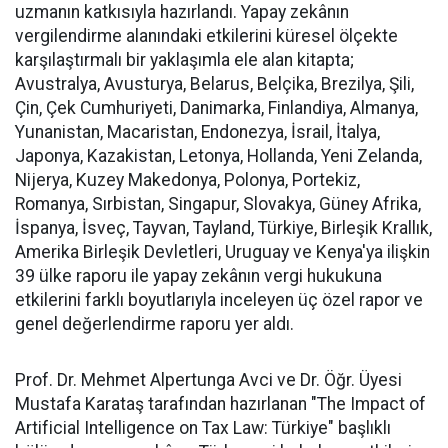
uzmanın katkısıyla hazırlandı. Yapay zekânın
vergilendirme alanındaki etkilerini küresel ölçekte
karşılaştırmalı bir yaklaşımla ele alan kitapta;
Avustralya, Avusturya, Belarus, Belçika, Brezilya, Şili,
Çin, Çek Cumhuriyeti, Danimarka, Finlandiya, Almanya,
Yunanistan, Macaristan, Endonezya, İsrail, İtalya,
Japonya, Kazakistan, Letonya, Hollanda, Yeni Zelanda,
Nijerya, Kuzey Makedonya, Polonya, Portekiz,
Romanya, Sırbistan, Singapur, Slovakya, Güney Afrika,
İspanya, İsveç, Tayvan, Tayland, Türkiye, Birleşik Krallık,
Amerika Birleşik Devletleri, Uruguay ve Kenya'ya ilişkin
39 ülke raporu ile yapay zekânın vergi hukukuna
etkilerini farklı boyutlarıyla inceleyen üç özel rapor ve
genel değerlendirme raporu yer aldı.
Prof. Dr. Mehmet Alpertunga Avci ve Dr. Öğr. Üyesi
Mustafa Karataş tarafından hazırlanan "The Impact of
Artificial Intelligence on Tax Law: Türkiye" başlıklı