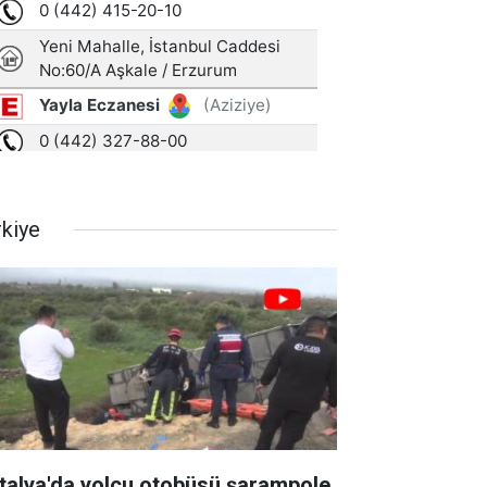
rkiye
talya'da yolcu otobüsü şarampole