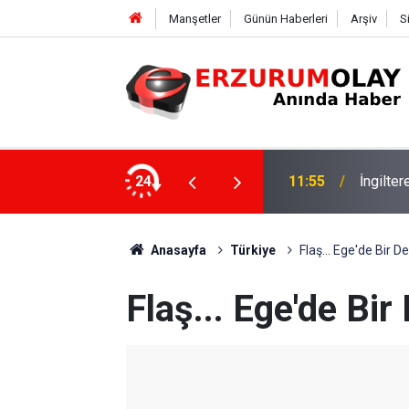
Manşetler
Günün Haberleri
Arşiv
S
24
11:52
Çay soh
Anasayfa
Türkiye
Flaş... Ege'de Bir D
Flaş... Ege'de Bir