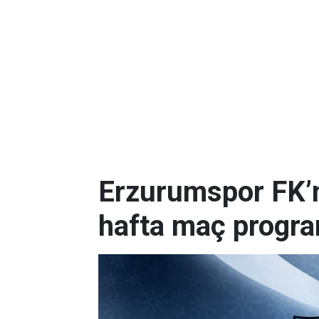
Erzurumspor FK’nı
hafta maç progr