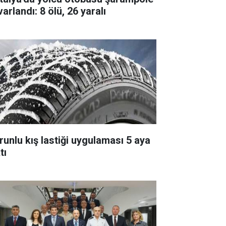
arlandı: 8 ölü, 26 yaralı
runlu kış lastiği uygulaması 5 aya
tı