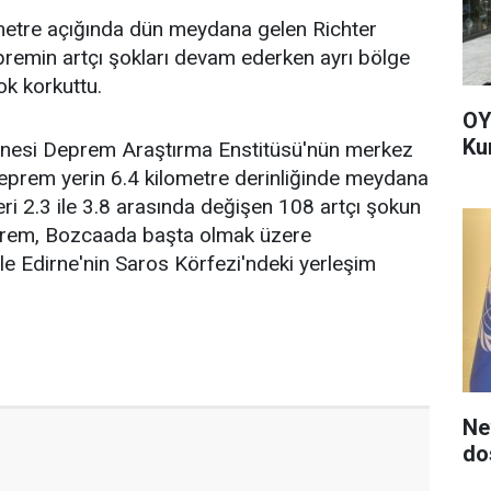
metre açığında dün meydana gelen Richter
remin artçı şokları devam ederken ayrı bölge
ok korkuttu.
OY
Ku
hanesi Deprem Araştırma Enstitüsü'nün merkez
eprem yerin 6.4 kilometre derinliğinde meydana
i 2.3 ile 3.8 arasında değişen 108 artçı şokun
prem, Bozcaada başta olmak üzere
 ile Edirne'nin Saros Körfezi'ndeki yerleşim
Ne
do