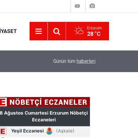
Erzurum
IYASET
28 °C
11:49
Türkiye'de bir ilki yapıyor: Kilim üzerine fırçasıy
Günün tüm
haberleri