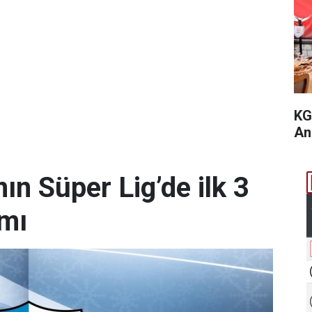
KG
An
n Süper Lig’de ilk 3
amı