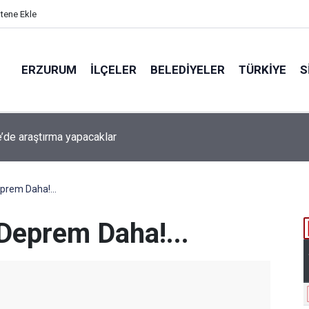
itene Ekle
ERZURUM
İLÇELER
BELEDIYELER
TÜRKIYE
S
beti iddiaya dönüştü
eprem Daha!...
 Deprem Daha!...