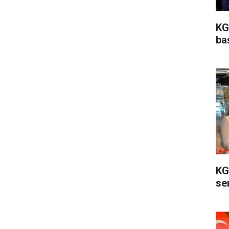
KG
ba
KG
ser