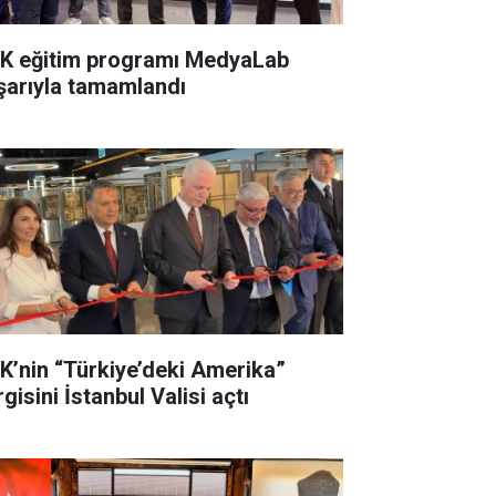
K eğitim programı MedyaLab
şarıyla tamamlandı
K’nin “Türkiye’deki Amerika”
gisini İstanbul Valisi açtı