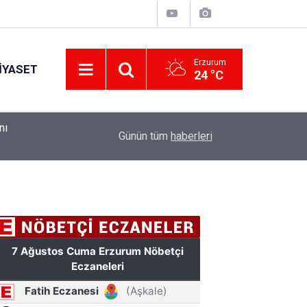
Erzurum
IYASET
24 °C
nı
10:44
ETSO ve İSO mesleki eğitim protokolü kapsamın
Günün tüm
haberleri