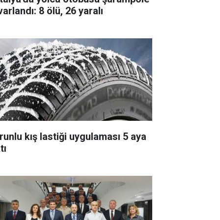
arlandı: 8 ölü, 26 yaralı
runlu kış lastiği uygulaması 5 aya
tı