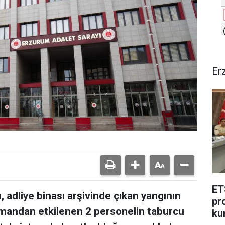
Er
ET
 adliye binası arşivinde çıkan yangının
pr
mandan etkilenen 2 personelin taburcu
ku