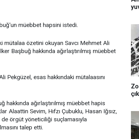
yuv
buğ'un müebbet hapsini istedi.
i mütalaa özetini okuyan Savcı Mehmet Ali
lker Başbuğ hakkında ağırlaştırılmış müebbet
i Pekgüzel, esas hakkındaki mütalaasını
Zo
çık
ğ hakkında ağırlaştırılmış müebbet hapis
klar Alaattin Sevim, Hıfzı Çubuklu, Hasan Iğsız,
 de örgüt yöneticiliği suçlamasıyla
masını talep etti.