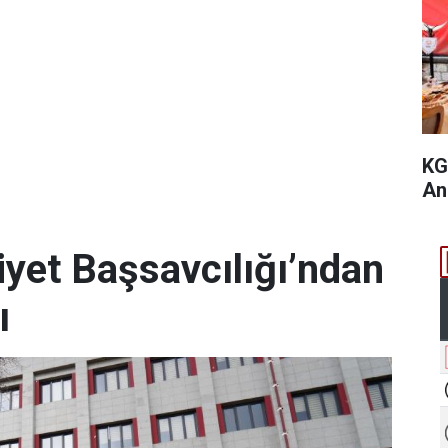
KG
An
et Başsavcılığı’ndan
ı