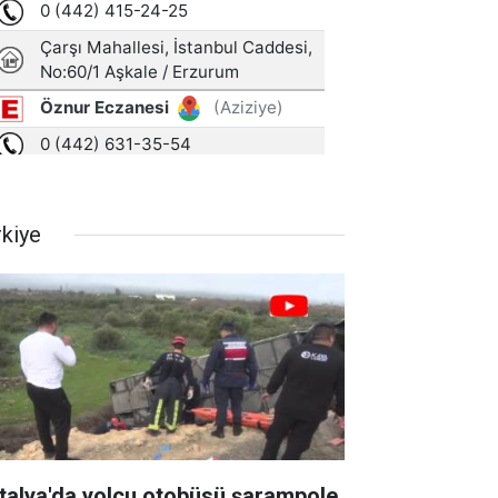
rkiye
talya'da yolcu otobüsü şarampole