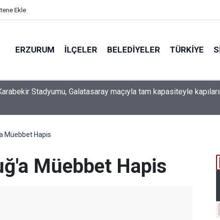
itene Ekle
ERZURUM
İLÇELER
BELEDIYELER
TÜRKIYE
S
arabekir Stadyumu, Galatasaray maçıyla tam kapasiteyle kapıları
ğ'a Müebbet Hapis
buğ'a Müebbet Hapis