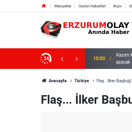
Manşetler
Günün Haberleri
Arşiv
S
Kazım K
24
10:50
açacak
Anasayfa
Türkiye
Flaş... İlker Başbu
Flaş... İlker Baş