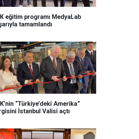
K eğitim programı MedyaLab
şarıyla tamamlandı
K’nin “Türkiye’deki Amerika”
gisini İstanbul Valisi açtı