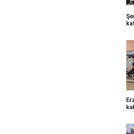
Şe
ka
Er
kab