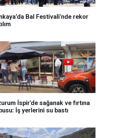
nkaya’da Bal Festivali'nde rekor
tılım
zurum İspir'de sağanak ve fırtına
usu: İş yerlerini su bastı