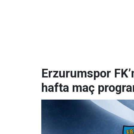
Erzurumspor FK’nı
hafta maç progr