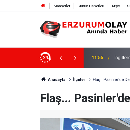
Manşetler
Günün Haberleri
Arşiv
S
24
11:52
Çay soh
Anasayfa
İlçeler
Flaş... Pasinler'de D
Flaş... Pasinler'd