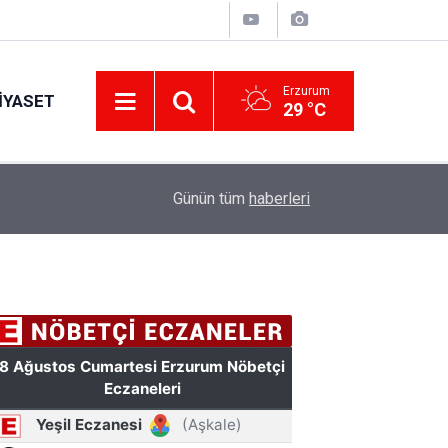
Erzurum
IYASET
29 °C
11:49
Türkiye'de bir ilki yapıyor: Kilim üzerine fırçasıy
Günün tüm
haberleri