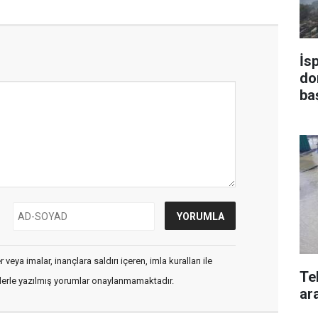
İs
do
ba
veya imalar, inançlara saldırı içeren, imla kuralları ile
Te
flerle yazılmış yorumlar onaylanmamaktadır.
ara