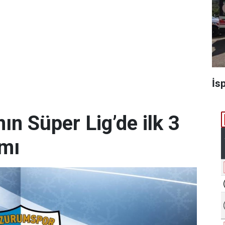
İs
n Süper Lig’de ilk 3
amı