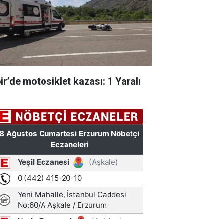
pir’de motosiklet kazası: 1 Yaralı