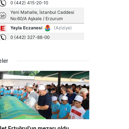
eler
let Ertuğrul'un mezarı oldu