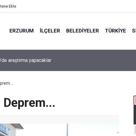
itene Ekle
ERZURUM
İLÇELER
BELEDIYELER
TÜRKIYE
S
beti iddiaya dönüştü
eprem...
e Deprem...