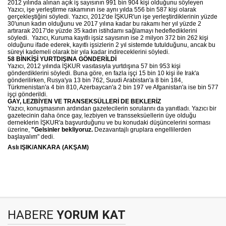
2012 yılında alınan açık iş sayısının 991 bin 904 kişi olduğunu söyleyen
Yazıcı, işe yerleştirme rakamının ise aynı yılda 556 bin 587 kişi olarak
gerçekleştiğini söyledi. Yazıcı, 2012'de İŞKUR'un işe yerleştirdiklerinin yüzde
30'unun kadın olduğunu ve 2017 yılına kadar bu rakamı her yıl yüzde 2
artırarak 2017'de yüzde 35 kadın istihdamı sağlamayı hedeflediklerini
söyledi. Yazıcı, Kuruma kayıtlı işsiz sayısının ise 2 milyon 372 bin 262 kişi
olduğunu ifade ederek, kayıtlı işsizlerin 2 yıl sistemde tutulduğunu, ancak bu
süreyi kademeli olarak bir yıla kadar indireceklerini söyledi.
58 BİNKİŞİ YURTDIŞINA GÖNDERİLDİ
Yazıcı, 2012 yılında İŞKUR vasıtasıyla yurtdışına 57 bin 953 kişi
gönderdiklerini söyledi. Buna göre, en fazla işçi 15 bin 10 kişi ile Irak'a
gönderilirken, Rusya'ya 13 bin 762, Suudi Arabistan'a 8 bin 184,
Türkmenistan'a 4 bin 810, Azerbaycan'a 2 bin 197 ve Afganistan'a ise bin 577
işçi gönderildi.
GAY, LEZBİYEN VE TRANSEKSÜLLERİ DE BEKLERİZ
Yazıcı, konuşmasının ardından gazetecilerin sorularını da yanıtladı. Yazıcı bir
gazetecinin daha önce gay, lezbiyen ve transseksüellerin üye olduğu
derneklerin İŞKUR'a başvurduğunu ve bu konudaki düşüncelerini sorması
üzerine,
"Gelsinler bekliyoruz.
Dezavantajlı gruplara engellilerden
başlayalım" dedi.
Aslı IŞIK/ANKARA (AKŞAM)
HABERE
YORUM KAT